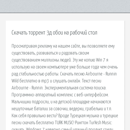
Скачать торрент 3д обои на рабочий стол
Просматривая рекламу на нашем сайте, вы позволяете ему
существовать, развиваться и радовать своим
существованием миллионы людей. Эту же копию Win 7 я
использую на своем компьютере уже больше года чем очень
рад стабильностью работы. Скачать песню Airbourne - Runnin
Wild бесплатно в mp3 и слушать онлайн. Текст песни
Airbourne - Runnin. Экспериментальная система поиска.
Программно-аппаратный комплекс с веб-интерфейсом.
Мальчишки подросли, и на детской площадке начинаются
нешуточные баталии за совочки, ведерки, грабельки и т.п.
Как себя правильно вести? Вроде Турецкая музыка и турецкие
песни скачать бесплатно TURK MUSIC! Рингтон Turkish Music:
скачать. Windows 7 наверно самый удачный продукт среди