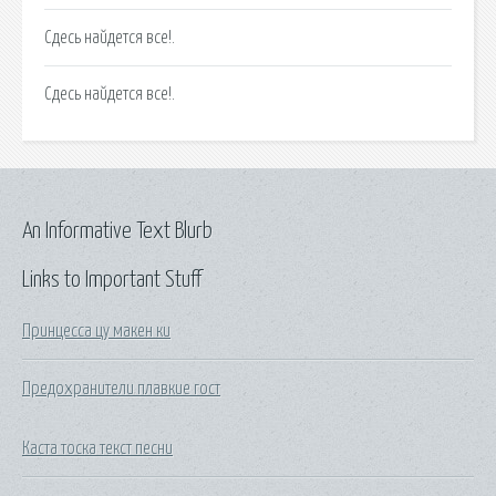
Сдесь найдется все!.
Сдесь найдется все!.
An Informative Text Blurb
Links to Important Stuff
Принцесса цу макен ки
Предохранители плавкие гост
Каста тоска текст песни