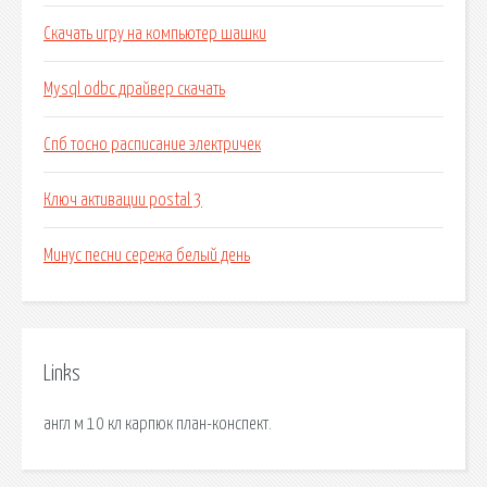
Скачать игру на компьютер шашки
Mysql odbc драйвер скачать
Спб тосно расписание электричек
Ключ активации postal 3
Минус песни сережа белый день
Links
англ м 10 кл карпюк план-конспект.