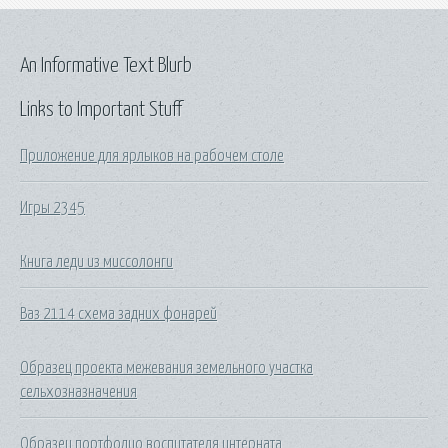
An Informative Text Blurb
Links to Important Stuff
Приложение для ярлыков на рабочем столе
Игры 2345
Книга леди из миссолонги
Ваз 2114 схема задних фонарей
Образец проекта межевания земельного участка
сельхозназначения
Образец портфолио воспитателя интерната