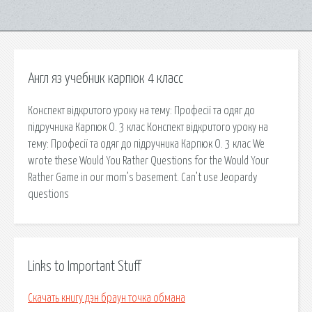
Англ яз учебник карпюк 4 класс
Конспект відкритого уроку на тему: Професії та одяг до
підручника Карпюк О. 3 клас Конспект відкритого уроку на
тему: Професії та одяг до підручника Карпюк О. 3 клас We
wrote these Would You Rather Questions for the Would Your
Rather Game in our mom’s basement. Can’t use Jeopardy
questions
Links to Important Stuff
Скачать книгу дэн браун точка обмана