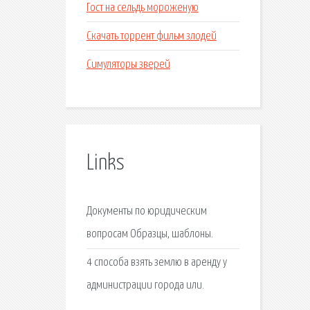
Гост на сельдь мороженую
Скачать торрент фильм злодей
Симуляторы зверей
Links
Документы по юридическим
вопросам Образцы, шаблоны.
4 способа взять землю в аренду у
администрации города или.