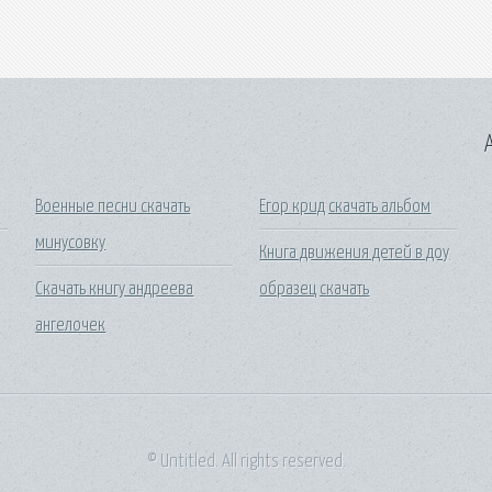
A
Военные песни скачать
Егор крид скачать альбом
минусовку
Книга движения детей в доу
Скачать книгу андреева
образец скачать
ангелочек
© Untitled. All rights reserved.