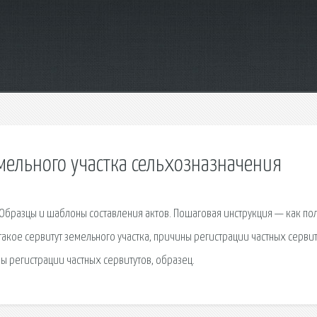
мельного участка сельхозназначения
Образцы и шаблоны составления актов. Пошаговая инструкция — как по
такое сервитут земельного участка, причины регистрации частных сервит
ны регистрации частных сервитутов, образец.