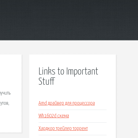
Links to Important
Stuff
лучить
утов,
Amd драйвер для процессора
Wh1602d схема
Хардкор трейлер торрент