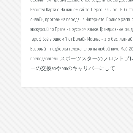
бесплатная. Преимущества: с ней создать проект дизайн
Навител.Карта с. На нашем сайте. Персональное ТВ. Си
онлайн, программа передач в Интернете. Полное распис
экскурсий по Праге на русском языке. Грандиозные ски
тариф Всё в одном 3 от Билайн Москва – это бесплатный
Базовый – подборка телеканалов на любой вкус. Май 20
преподаватели. スポーツスターのフ
ーの交換apやpmのキャリパーにして.