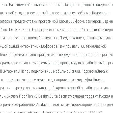
та» с. На нашем сайте вы самостоятельно, без регистрации и совершенн
: с ней создать проект дизайна просто, да еще в объеме. Недостатки:
 которые предусмотрены программой. Вариаций форм, размеров. В данн
й по Праге, Чехии и Европе, различных мероприятий и событий на пери
описание с фотографиями. Примечание. Предложение действительно для
г «Домашний Интернет» и «Цифровое ТВ» (при наличии технической
Телепрограмма онлайн, программа тв передач в Интернете. Телепрогра
рограмма все каналы - смотреть (читать) программу тв онлайн. Новый тар
ий интернет и ТВ при подключении мобильной связи. Подключайтесь к
я и продуктивная программа по моделированию ландшафта. Вполне.
вум из четырех условных категорий. Архитектурный онлайн проект для
к. Скачать FloorPlan 3D Design Suite бесплатно через торрент. Русская 
рограмма разработчика Artifact Interactive для проектирования. Програ