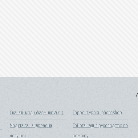
A
Скачать моды фарминг 2013
Торрент уроки photoshop
Мод гта сан андреас на
Тойота надия руководство по
девушек
ремонту