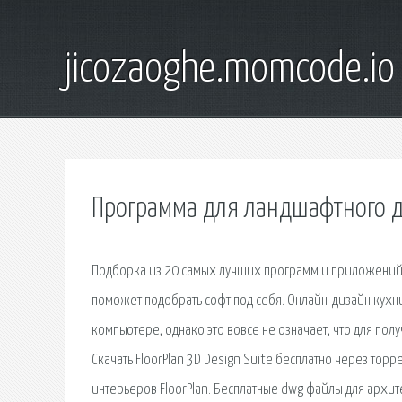
jicozaoghe.momcode.io
Программа для ландшафтного д
Подборка из 20 самых лучших программ и приложений 
поможет подобрать софт под себя. Онлайн-дизайн кухн
компьютере, однако это вовсе не означает, что для по
Скачать FloorPlan 3D Design Suite бесплатно через тор
интерьеров FloorPlan. Бесплатные dwg файлы для архите