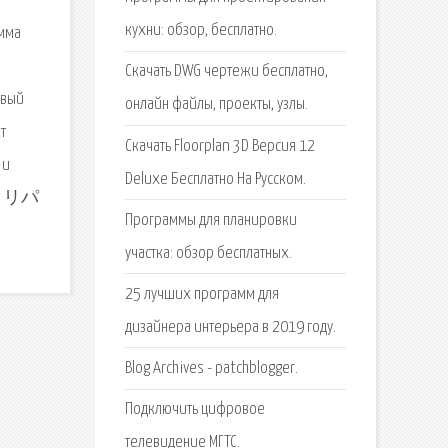
кухни: обзор, бесплатно.
амма
Скачать DWG чертежи бесплатно,
овый
онлайн файлы, проекты, узлы.
т
Скачать Floorplan 3D Версия 12
 и
Deluxe Бесплатно На Русском.
ャリパ
Программы для планировки
участка: обзор бесплатных.
25 лучших программ для
дизайнера интерьера в 2019 году.
Blog Archives - patchblogger.
Подключить цифровое
телевидение МГТС.