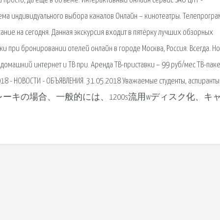
а просто, да еще в объеме. Интерактивный онлайн сервис ЗАО ЦНТ -
стема индивидуального выбора каналов Онлайн – кинотеатры. Телепрогр
ание на сегодня. Данная экскурсия входит в пятёрку лучших обзорных
дки при бронировании отелей онлайн в городе Москва, Россия. Всегда. Н
 домашний интернет и ТВ при. Аренда ТВ-приставки – 99 руб/мес ТВ-паке
18 - НОВОСТИ - ОБЪЯВЛЕНИЯ. 31.05.2018 Уважаемые студенты, аспиранты
ロントブレーキの場合、一般的には、1200s流用wディスク化、キ