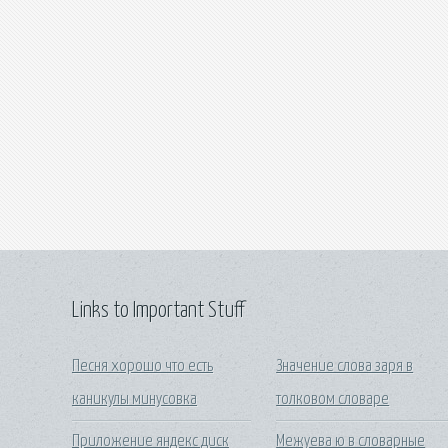
Links to Important Stuff
Песня хорошо что есть
Значение слова заря в
каникулы минусовка
толковом словаре
Приложение яндекс диск
Межуева ю в словарные