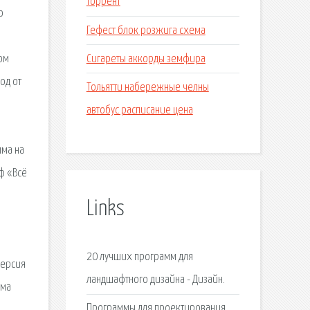
торрент
о
Гефест блок розжига схема
Сигареты аккорды земфира
ом
од от
Тольятти набережные челны
автобус расписание цена
мма на
иф «Всё
Links
20 лучших программ для
версия
ландшафтного дизайна - Дизайн.
мма
Программы для проектирования