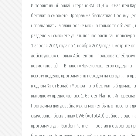
Интерактивный онлайн сервис ЗАО «ЦНТ» - «Навител.Кар
бесплатно сможете. Программа бесплатная. Преимущества
использовать на планировке можно только те объекты,
разделе Вы сможете узнать полное расписание экскурси
1 апреля 2019 года по 1 ноября 2019 года. Смотрите 
действующих и новых Абонентов – пользователей услу
возможности) – ТВ-пакет «Ничего лишнего» содержит. 
всю эту неделю, программа тв передач на сегодня, тв п
в одном 3» от Билайн Москва – это бесплатный домашн
выгодному предложению. 1. Garden Planner. Интересна
Программа для дизайна кухни может быть отнесена к д
скачивания бесплатных DWG (AutoCAD) файлов в один кли
программы для. Garden Planner – простая в освоении п