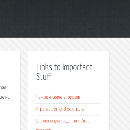
Links to Important
Stuff
орая
ие на
Чужие 4 скачать торрент
Играть в ben and ed играть
Шаблоны для создания сайтов