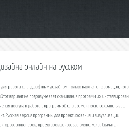
изайна онлайн на русском
для работы с ландшафтным дизайном. Только важная информация, кот
иЭтот вариант не подразумевает скачивания программ их инсталлирован
лучения доступа к работе с программой или возможности сохранить ваш.
рент. Русская версия программы для проектирования и визуализации
кторов, инженеров, проектировщиков, cad блоки, узлы. Скачать. ·