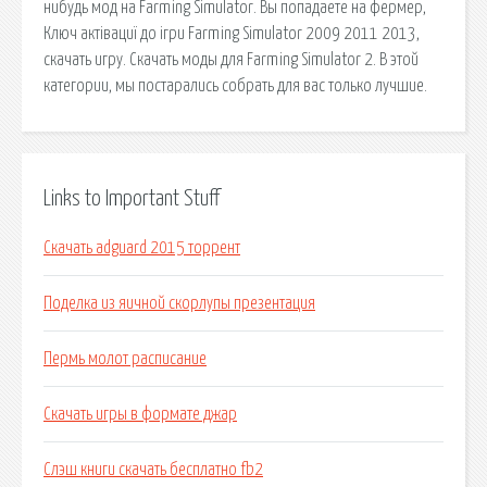
нибудь мод на Farming Simulator. Вы попадаете на фермер,
Ключ актівациї до ігри Farming Simulator 2009 2011 2013,
скачать игру. Скачать моды для Farming Simulator 2. В этой
категории, мы постарались собрать для вас только лучшие.
Links to Important Stuff
Скачать adguard 2015 торрент
Поделка из яичной скорлупы презентация
Пермь молот расписание
Скачать игры в формате джар
Слэш книги скачать бесплатно fb2