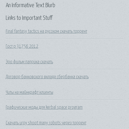
An Informative Text Blurb
Links to Important Stuff
Final fantasy tactics на русском скачать торрент
Гост р 31756 2012
Эро фильм паприка скачать
Договор банковского вклада сбербанка скачать
Читы на майнкрафт клиенты
Графические моды для kerbal space program
Скачать игру shoot many robots через торрент