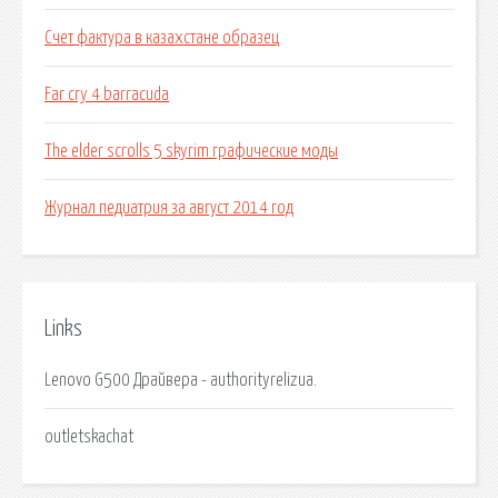
Счет фактура в казахстане образец
Far cry 4 barracuda
The elder scrolls 5 skyrim графические моды
Журнал педиатрия за август 2014 год
Links
Lenovo G500 Драйвера - authorityrelizua.
outletskachat