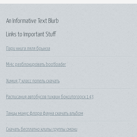
An Informative Text Blurb
Links to Important Stuff
Пари книга ляля брынза
Mi4c разблокировать bootloader
Химия 7 класс попель скачать
Расписания автобусов тихвин бокситогорск 143
Танцы минус флора фауна скачать альбом
Скачать бесплатно клипы группы смоки