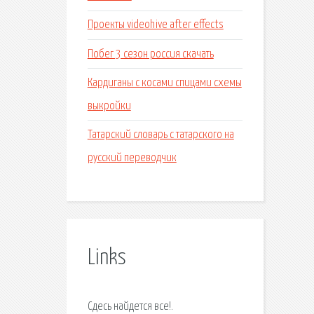
Проекты videohive after effects
Побег 3 сезон россия скачать
Кардиганы с косами спицами схемы
выкройки
Татарский словарь с татарского на
русский переводчик
Links
Сдесь найдется все!.