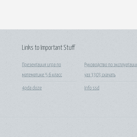
Links to Important Stuff
Презентация игра по
Руководство по эксплуатаци
математике 5 6 класс
уаз 3303 скачать
4pda doze
Info ssd