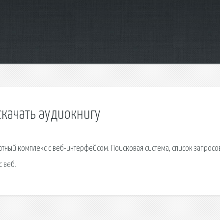
скачать аудиокнигу
тный комплекс с веб-интерфейсом. Поисковая сиcтема, список запросо
 веб.