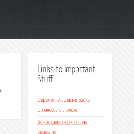
Links to Important
Stuff
в,
Шеремет негашев методика
финансового анализа
Знак зодиака песня скачать
бесплатно