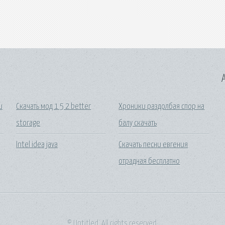
A
и
Скачать мод 1 5 2 better
Хроники раздолбая спор на
storage
балу скачать
Intel idea java
Скачать песни евгения
отрадная бесплатно
© Untitled. All rights reserved.