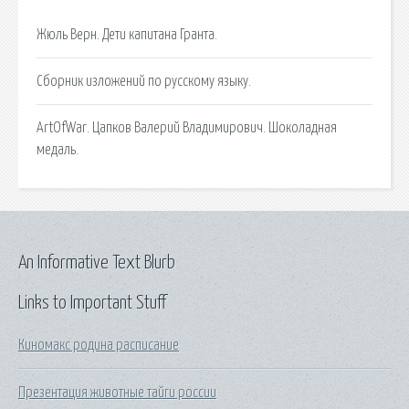
Жюль Верн. Дети капитана Гранта.
Сборник изложений по русскому языку.
ArtOfWar. Цапков Валерий Владимирович. Шоколадная
медаль.
An Informative Text Blurb
Links to Important Stuff
Киномакс родина расписание
Презентация животные тайги россии