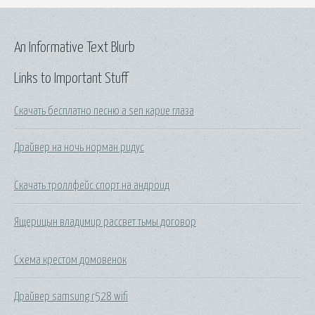
An Informative Text Blurb
Links to Important Stuff
Скачать бесплатно песню а sen карие глаза
Драйвер на ночь норман ридус
Скачать троллфейс спорт на андроид
Ящерицын владимир рассвет тьмы договор
Схема крестом домовенок
Драйвер samsung r528 wifi