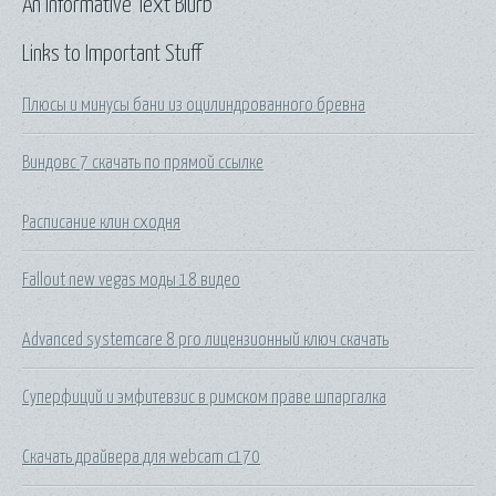
An Informative Text Blurb
Links to Important Stuff
Плюсы и минусы бани из оцилиндрованного бревна
Виндовс 7 скачать по прямой ссылке
Расписание клин сходня
Fallout new vegas моды 18 видео
Advanced systemcare 8 pro лицензионный ключ скачать
Суперфиций и эмфитевзис в римском праве шпаргалка
Скачать драйвера для webcam c170