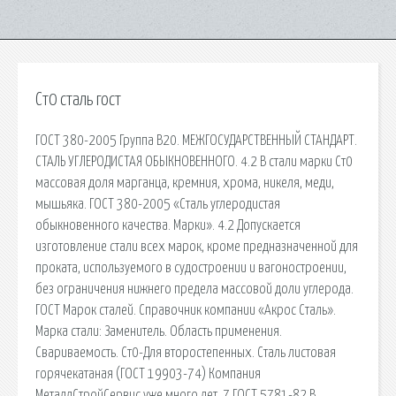
Ст0 сталь гост
ГОСТ 380-2005 Группа В20. МЕЖГОСУДАРСТВЕННЫЙ СТАНДАРТ.
СТАЛЬ УГЛЕРОДИСТАЯ ОБЫКНОВЕННОГО. 4.2 В стали марки Ст0
массовая доля марганца, кремния, хрома, никеля, меди,
мышьяка. ГОСТ 380-2005 «Сталь углеродистая
обыкновенного качества. Марки». 4.2 Допускается
изготовление стали всех марок, кроме предназначенной для
проката, используемого в судостроении и вагоностроении,
без ограничения нижнего предела массовой доли углерода.
ГОСТ Марок сталей. Справочник компании «Акрос Сталь».
Марка стали: Заменитель. Область применения.
Свариваемость. Ст0-Для второстепенных. Сталь листовая
горячекатаная (ГОСТ 19903-74) Компания
МеталлСтройСервис уже много лет. 7 ГОСТ 5781-82 В