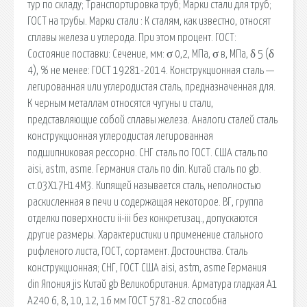
тур по складу; Транспортировка труб; Марки стали для труб;
ГОСТ на трубы. Марки стали : К сталям, как известно, относят
сплавы железа и углерода. При этом процент. ГОСТ:
Состояние поставки: Сечение, мм: σ 0,2, МПа, σ в, МПа, δ 5 (δ
4), % не менее: ГОСТ 19281-2014. Конструкционная сталь —
легированная или углеродистая сталь, предназначенная для.
К черным металлам относятся чугуны и стали,
представляющие собой сплавы железа. Аналоги сталей сталь
конструкционная углеродистая легированная
подшипниковая рессорно. СНГ сталь по ГОСТ. США сталь по
aisi, astm, asme. Германия сталь по din. Китай сталь по gb.
ст.03Х17Н14М3. Кипящей называется сталь, неполностью
раскисленная в печи и содержащая некоторое. ВГ, группа
отделки поверхности ii-iii без конкретизац., допускаются
другие размеры. Характеристики и применение стального
рифленого листа, ГОСТ, сортамент. Достоинства. Сталь
конструкционная; СНГ, ГОСТ США aisi, astm, asme Германия
din Япония jis Китай gb Великобритания. Арматура гладкая А1
А240 6, 8, 10, 12, 16 мм ГОСТ 5781-82 способна