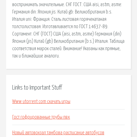
воспринимать значительные. СНГ ГОСТ: США aisi, astm, asme:
Германия din: Япония jis: Китай gb: Великобритания b.s.
Италия uni: Франция. Сталь листовая горячекатаная
толстолистовая. Изготавливается по ГОСТ 14637-89.
Сортамент. СНГ (ГОСТ) США (aisi, astm, asme) Германия (din)
Япония (jis) Китай (gb) Великобритания (b.s.) Италия. Таблица
соответствия марок сталей. Внимание! Указаны как прямые,
так и ближайшие аналоги.
Links to Important Stuff
Www utorrent com скачать игры
Гост гофрированные трубы пвх
Новый автовокзал тамбова расписание автобусов