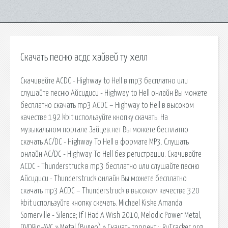
Скачать песню асдс хайвей ту хелл
Скачивайте ACDC - Highway to Hell в mp3 бесплатно или
слушайте песню Айсидиси - Highway to Hell онлайн Вы можете
бесплатно скачать mp3 ACDC – Highway to Hell в высоком
качестве 192 kbit используйте кнопку скачать. На
музыкальном портале Зайцев.нет Вы можете бесплатно
скачать AC/DC - Highway To Hell в формате MP3. Слушать
онлайн AC/DC - Highway To Hell без регистрации. Скачивайте
ACDC - Thunderstruck в mp3 бесплатно или слушайте песню
Айсидиси - Thunderstruck онлайн Вы можете бесплатно
скачать mp3 ACDC – Thunderstruck в высоком качестве 320
kbit используйте кнопку скачать. Michael Kiske Amanda
Somerville - Silence; If I Had A Wish 2010, Melodic Power Metal,
DVDRip-AVC » Metal (Видео) » Скачать торрент :: RuTracker.org.