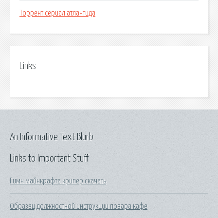
Торрент сериал атлантида
Links
An Informative Text Blurb
Links to Important Stuff
Гимн майнкрафта крипер скачать
Образец должностной инструкции повара кафе