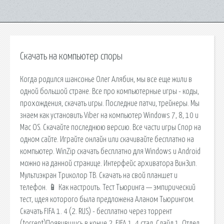
Скачать на компьютер споры
Когда родился шансонье Олег Алябин, мы все еще жили в
одной большой стране. Все про компьютерные игры - коды,
прохождения, скачать игры. Последние патчи, трейнеры. Мы
знаем как установить Viber на компьютер Windows 7, 8, 10 и
Mac OS. Скачайте последнюю версию. Все части игры Спор на
одном сайте. Играйте онлайн или скачивайте бесплатно на
компьютер. WinZip скачать бесплатно для Windows и Android
можно на данной странице. Интерфейс архиватора ВинЗип.
Мультиэкран Триколор ТВ. Скачать на свой планшет и
телефон. 📱 Как настроить. Тест Тьюринга — эмпирический
тест, идея которого была предложена Аланом Тьюрингом.
Скачать FIFA 1. 4 (2. RUS) - бесплатно через торрент
(torrent)Появившись в конце 2. FIFA 1. 4 стал. Слайд 1. Отдел