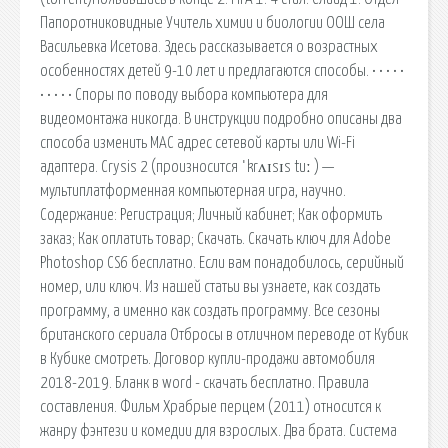
Папоротниковидные Учитель химии и биологии ООШ села
Васильевка Исетова. Здесь рассказывается о возрастных
особенностях детей 9-10 лет и предлагаются способы. • • • • •
• • • • • Споры по поводу выбора компьютера для
видеомонтажа никогда. В инструкции подробно описаны два
способа изменить MAC адрес сетевой карты или Wi-Fi
адаптера. Crysis 2 (произносится ˈkrʌɪsɪs tuː ) —
мультиплатформенная компьютерная игра, научно.
Содержание: Регистрация; Личный кабинет; Как оформить
заказ; Как оплатить товар; Скачать. Скачать ключ для Adobe
Photoshop CS6 бесплатно. Если вам понадобилось, серийный
номер, или ключ. Из нашей статьи вы узнаете, как создать
программу, а именно как создать программу. Все сезоны
британского сериала Отбросы в отличном переводе от Кубик
в Кубике смотреть. Договор купли-продажи автомобиля
2018-2019. Бланк в word - скачать бесплатно. Правила
составления. Фильм Храбрые перцем (2011) относится к
жанру фэнтези и комедии для взрослых. Два брата. Система