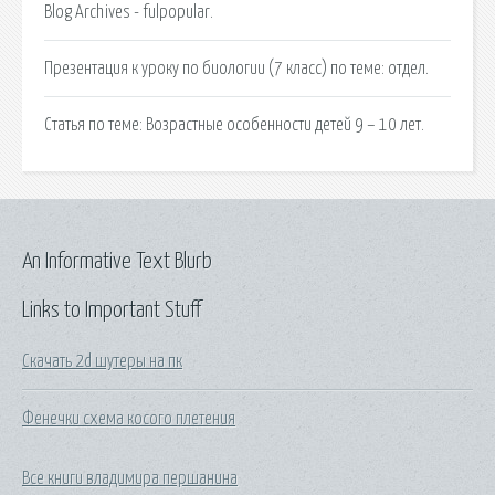
Blog Archives - fulpopular.
Презентация к уроку по биологии (7 класс) по теме: отдел.
Статья по теме: Возрастные особенности детей 9 – 10 лет.
An Informative Text Blurb
Links to Important Stuff
Скачать 2d шутеры на пк
Фенечки схема косого плетения
Все книги владимира першанина