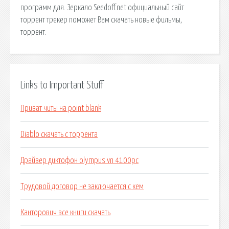
программ для. Зеркало Seedoff.net официальный сайт
торрент трекер поможет Вам скачать новые фильмы,
торрент.
Links to Important Stuff
Приват читы на point blank
Diablo скачать с торрента
Драйвер диктофон olympus vn 4100pc
Трудовой договор не заключается с кем
Канторович все книги скачать