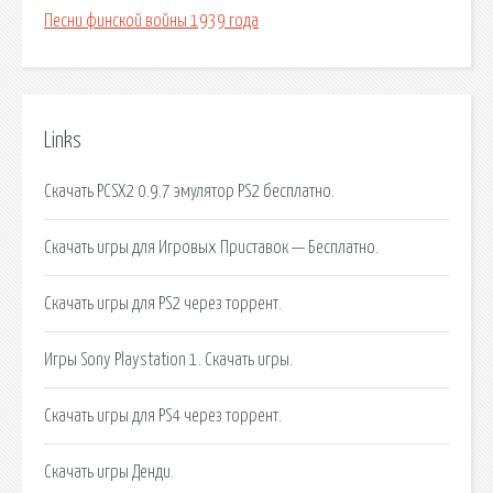
Песни финской войны 1939 года
Links
Скачать PCSX2 0.9.7 эмулятор PS2 бесплатно.
Скачать игры для Игровых Приставок — Бесплатно.
Скачать игры для PS2 через торрент.
Игры Sony Playstation 1. Скачать игры.
Скачать игры для PS4 через торрент.
Скачать игры Денди.