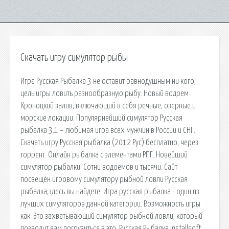
Скачать игру симулятор рыбы
Игра Русская Рыбалка 3 не оставит равнодушным ни кого,
цель игры ловить разнообразную рыбу. Новый водоем
Кроноцкий залив, включающий в себя речные, озерные и
морские локации. Популярнейший симулятор Русская
рыбалка 3.1 – любимая игра всех мужчин в России и СНГ.
Скачать игру Русская рыбалка (2012 Рус) бесплатно, через
торрент. Онлайн рыбалка с элементами РПГ. Новейший
симулятор рыбалки. Сотни водоемов и тысячи. Сайт
посвещён игровому симулятору рыбной ловли Русская
рыбалка,здесь вы найдете. Игра русская рыбалка - один из
лучших симуляторов данной категории. Возможность игры
как. Это захватывающий симулятор рыбной ловли, который
позволит вам погрузиться в это. Русская Рыбалка Installsoft