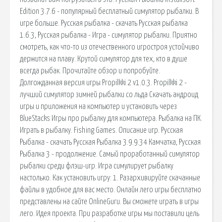
Edition 3.7.6 - популярный бесплатный симулятор рыбалки. В
игре больше. Русская рыбалка - скачать Русская рыбалка
1.6.3, Русская рыбалка - Игра - симулятор рыбалки. Приятно
смотреть, как что-то из отечественного игростроя устойчиво
держится на плаву. Крутой симулятор для тех, кто в душе
всегда рыбак. Прочитайте обзор и попробуйте.
Долгожданная версия игры Propilkki 2 v1.0.3. Propilkki 2 -
лучший симулятор зимней рыбалки со льда Скачать андроид
игры и приложения на компьютер и установить через
BlueStacks Игры про рыбалку для компьютера. Рыбалка на ПК.
Играть в рыбалку. Fishing Games. Описание игр. Русская
Рыбалка - скачать Русская Рыбалка 3.9.9.34 Камчатка, Русская
Рыбалка 3 - продолжение. Самый проработанный симулятор
рыбалки среди флэш-игр. Игра симулирует рыбалку
настолько. Как установить игру: 1. Разархивируйте скачанные
файлы в удобное для вас место. Онлайн лего игры бесплатно
представлены на сайте OnlineGuru. Вы сможете играть в игры
лего. Идея проекта. При разработке игры мы поставили цель