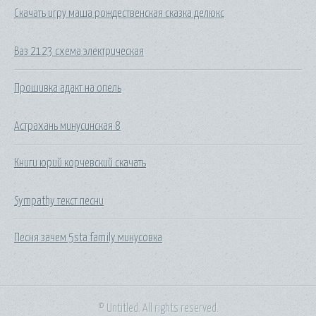
Скачать игру маша рождественская сказка делюкс
Ваз 2123 схема электрическая
Прошивка адакт на опель
Астрахань минусинская 8
Книги юрий корчевский скачать
Sympathy текст песни
Песня зачем 5sta family минусовка
© Untitled. All rights reserved.