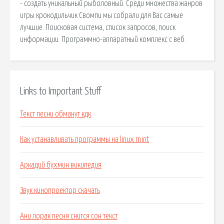
- создать уникальный рыболовный. Среди множества жанров
игры крокодильчик Свомпи мы собрали для Вас самые
лучшие. Поисковая сиcтема, список запросов, поиск
информации. Программно-аппаратный комплекс с веб.
Links to Important Stuff
Текст песни обманут кдк
Как устанавливать программы на linux mint
Аркадий бухмин википедия
Звук кинопроектор скачать
Ани лорак песня снится сон текст