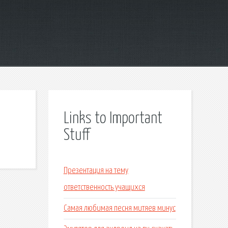
Links to Important
Stuff
Презентация на тему
ответственность учащихся
Самая любимая песня митяев минус