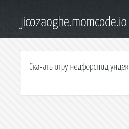
jicozaoghe.momcode.io
Скачать игру недфорспид ундек