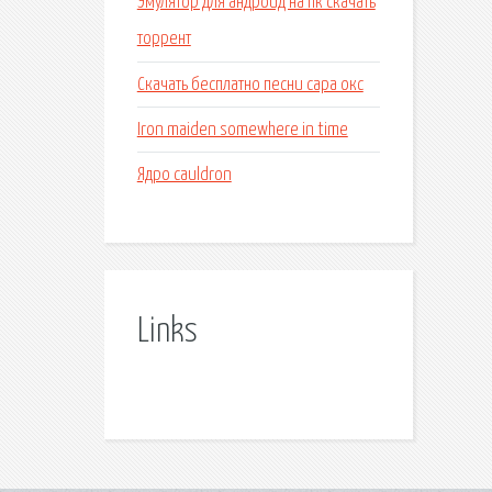
Эмулятор для андроид на пк скачать
торрент
Скачать бесплатно песни сара окс
Iron maiden somewhere in time
Ядро cauldron
Links