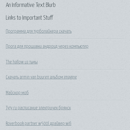
An Informative Text Blurb
Links to Important Stuff
Программа для турболайкера скачать
Прога для прошивки андроид через компьютер
The hallow из тьмы
Скачать armin van buuren альбом imagine
Майскор моб
Туту ru расписание электричек брянск
Roverbook partner w500l драйвер wifi