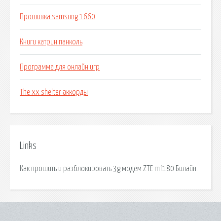
Прошивка samsung 1660
Книги катрин панколь
Программа для онлайн игр
The xx shelter аккорды
Links
Как прошить и разблокировать 3g модем ZTE mf180 Билайн.