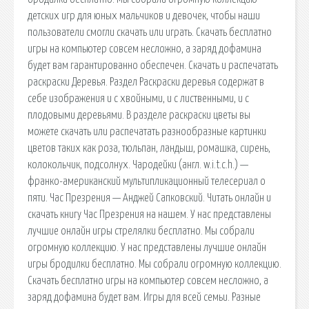
детских игр для юных мальчиков и девочек, чтобы наши
пользователи смогли скачать или играть. Скачать бесплатно
игры на компьютер совсем несложно, а заряд дофамина
будет вам гарантированно обеспечен. Скачать и распечатать
раскраски Деревья. Раздел Раскраски деревья содержат в
себе изображения и с хвойными, и с лиственными, и с
плодовыми деревьями. В разделе раскраски цветы вы
можете скачать или распечатать разнообразные картинки
цветов таких как роза, тюльпан, ландыш, ромашка, сирень,
колокольчик, подсолнух. Чародейки (англ. w.i.t.c.h.) —
франко-американский мультипликационный телесериал о
пяти. Час Презрения — Анджей Сапковский. Читать онлайн и
скачать книгу Час Презрения на нашем. У нас представлены
лучшие онлайн игры стрелялки бесплатно. Мы собрали
огромную коллекцию. У нас представлены лучшие онлайн
игры бродилки бесплатно. Мы собрали огромную коллекцию.
Скачать бесплатно игры на компьютер совсем несложно, а
заряд дофамина будет вам. Игры для всей семьи. Разные