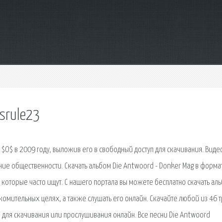
tsrule23
$O$ в 2009 году, выложив его в свободный доступ для скачивания. Виде
ание общественности. Скачать альбом Die Antwoord - Donker Mag в форма
, которые часто ищут. С нашего портала вы можете бесплатно скачать ал
акомительных целях, а также слушать его онлайн. Скачайте любой из 46 
 для скачивания или прослушивания онлайн. Все песни Die Antwoord