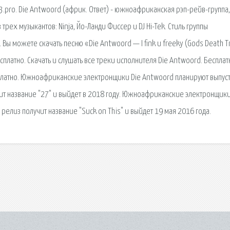
3.pro. Die Antwoord (африк. Ответ) - южноафриканская рэп-рейв-группа,
 трех музыкантов: Ninja, Йо-Ланди Фиссер и DJ Hi-Tek. Стиль группы
Вы можете скачать песню «Die Antwoord — I fink u freeky (Gods Death T
платно. Скачать и слушать все треки исполнителя Die Antwoord. Беспла
есплатно. Южноафриканские электронщики Die Antwoord планируют выпуст
ит название "27" и выйдет в 2018 году. Южноафриканские электронщики
елиз получит название "Suck on This" и выйдет 19 мая 2016 года.