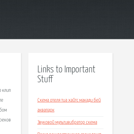
Links to Important
Stuff
о клип
те
Схема отеля тиа хайтс макади бей
ьбом
аквапарк
треков
Звуковой мультивибратор схема