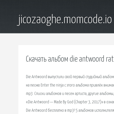
jicozaoghe.momcode.io
Скачать альбом die antwoord ra
Die Antwoord выпустили свой первый студийный альбом 
на песню Enter the ninja с этого альбома привлёк вним
mp3. Списки альбомов и песен артиста, другие альбомы
«Die Antwoord — Made By God (Chapter 3, 2017)» в озн
Die Antwoord бесплатно в mp3! 5 альбомов исполнителя