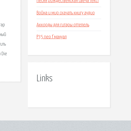
Песня рождественская свеча текст
Война и мир скачать книгу аудио
Аккорды для гитары оттепель
rap
тный
P35 neo f мануал
ить
 Die
Links