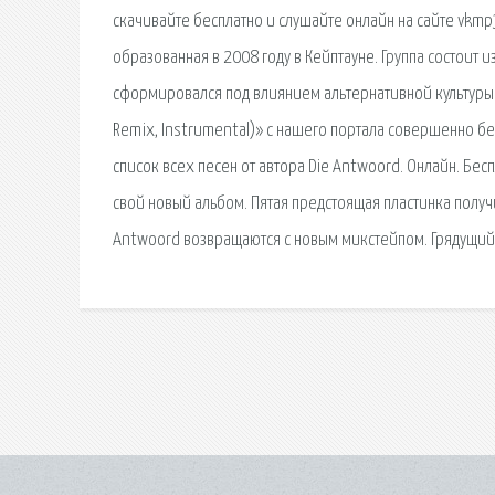
скачивайте бесплатно и слушайте онлайн на сайте vkmp
образованная в 2008 году в Кейптауне. Группа состоит из
сформировался под влиянием альтернативной культуры. 
Remix, Instrumental)» с нашего портала совершенно бес
список всех песен от автора Die Antwoord. Онлайн. Б
свой новый альбом. Пятая предстоящая пластинка получ
Antwoord возвращаются с новым микстейпом. Грядущий р