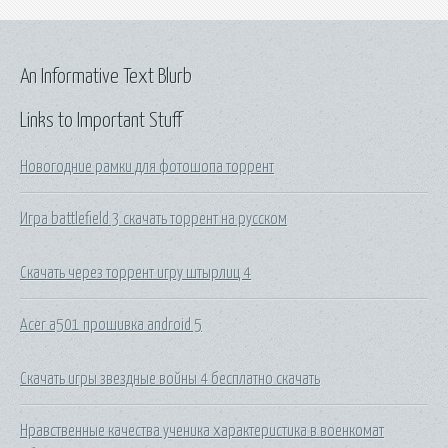
An Informative Text Blurb
Links to Important Stuff
Новогодние рамки для фотошопа торрент
Игра battlefield 3 скачать торрент на русском
Скачать через торрент игру штырлиц 4
Acer a501 прошивка android 5
Скачать игры звездные войны 4 бесплатно скачать
Нравственные качества ученика характеристика в военкомат