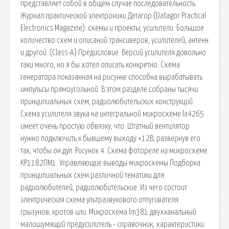
представляет собой в общем случае последовательность.
Журнал практической электроники Датагор (Datagor Practical
Electronics Magazine): схемы и проекты, усилители. Большое
количество схем и описаний трансиверов, усилителей, антенн
и другой. (Class-A) Предисловие. Версий усилителя довольно
таки много, но я бы хотел описать конкретно. Схема
генератора показанная на рисунке способна вырабатывать
импульсы прямоугольной. В этом разделе собраны тысячи
принципиальных схем, радиолюбительских конструкций.
Схема усилителя звука на интегральной микросхеме la4265
имеет очень простую обвязку, что. Штатный вентилятор
нужно подключить к бывшему выходу +12В, развернув его
так, чтобы он дул. Рисунок 4. Схема фотореле на микросхеме
КР1182ПМ1. Управляющие выводы микросхемы Подборка
принципиальных схем различной тематики для
радиолюбителей, радиолюбительские. Из чего состоит
электрическая схема ультразвукового отпугивателя
грызунов, кротов или. Микросхема lm381 двухканальный
малошумящий предусилитель - справочник, характеристики.