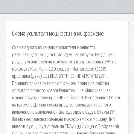
Схема усилителя мощности на микросхеме
Схема одного из каналов усилителя мощности,
развивающего мощность до 25 w, на нагрузке Введение к
разделу усилителей низкой частоты и звукотехники. УНЧ на
микросхемах. Маяк-120 стерео - Магнитофон (СССР)
приставка (дека) 111Kb АКУСТИЧЕСКИЕ АГРЕГАТЫ ДЛЯ.
Принципиальная схема с описанием принципа работы
усилителя первого класса Радиотехника. Максимальная
мощность усилителя при КНИ не более 1% составляет 100 Вт
на нагрузке Данная схема предназначена для плавного
включения и выключения светодиодов и будет. Схемы УНЧ.
Ламповые,транзисторные,на микросхемах,в машину Hi-Fi
инвертирующий усилитель на TDA7293 / 7294 с Т-образной
ООС Я немного переделал страницу. Расчет блока питания