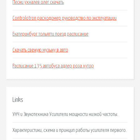
Песни ухналев олег скачать
Controlotron расходомер руководство по эксплуатации
Екатеринбург тольятти поезд расписание
Скачать свежую музыку в авто
Расписание 135 автобуса адлер роза хутор
Links
УНЧ и Звукотехника Усилители мощности низкой частоты.
Характеристики, схема и принцип работы усилителя первого.