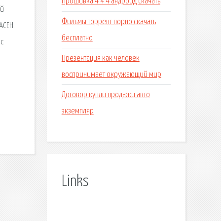
Прошивка 4 4 4 андроид скачать
ый
Фильмы торрент порно скачать
АСЕН.
бесплатно
ас
Презентация как человек
воспринимает окружающий мир
Договор купли продажи авто
экземпляр
Links