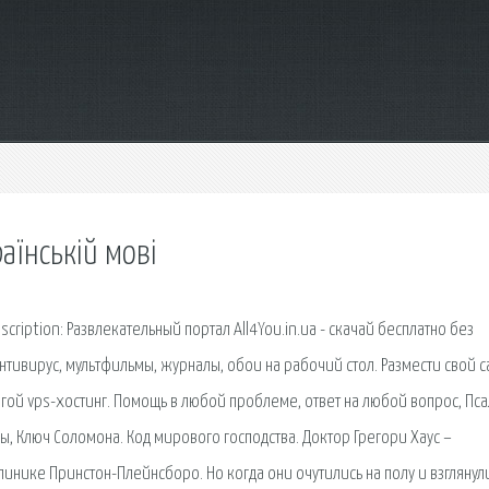
аїнській мові
cription: Развлекательный портал All4You.in.ua - скачай бесплатно без
нтивирус, мультфильмы, журналы, обои на рабочий стол. Размести свой с
гой vps-хостинг. Помощь в любой проблеме, ответ на любой вопрос, Пс
азы, Ключ Соломона. Код мирового господства. Доктор Грегори Хаус –
инике Принстон-Плейнсборо. Но когда они очутились на полу и взглянул