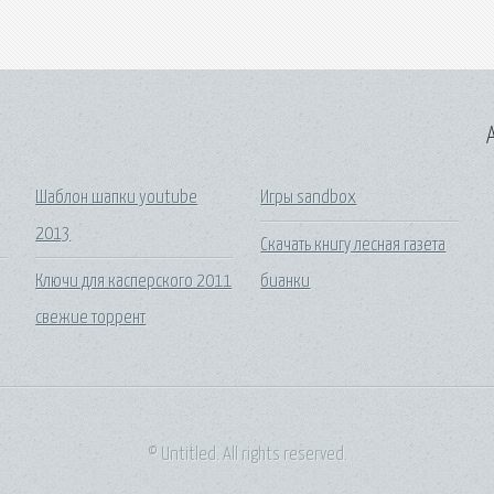
A
Шаблон шапки youtube
Игры sandbox
2013
Скачать книгу лесная газета
Ключи для касперского 2011
бианки
свежие торрент
© Untitled. All rights reserved.