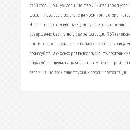
свой столик, они увидели, что старый китаец проснулся
шарик. И всё было испытано на моём компьютере, котор
Честно говоря скачались за 5 минут! Спасибо огромное.
совершенно бесплатно и без регистрации. 365 телекана
помимо всех знакомых вам возможностей есть ряд улучш
пожалуйста ! я сколько раз пыталась скачать программу в
пожалуйста откуда вы скачивали. возможность разбиен
запоминание всех существующих версий презентации.