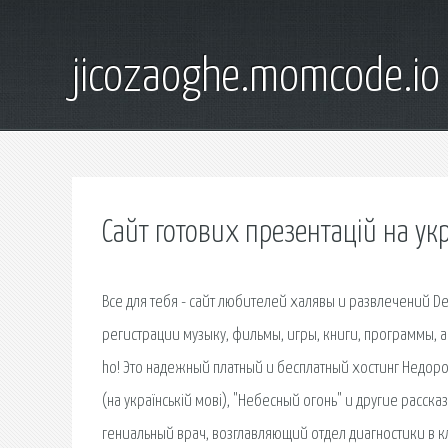
jicozaoghe.momcode.io
Сайт готових презентацій на укр
Все для тебя - сайт любителей халявы и развлечений Des
регистрации музыку, фильмы, игры, книги, программы, а
ho! Это надежный платный и бесплатный хостинг Недоро
(на українській мові), "Небесный огонь" и другие расск
гениальный врач, возглавляющий отдел диагностики в кл