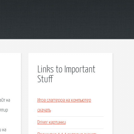
Links to Important
Stuff
айт на
Игра слагтерра на компьютер
алтир
скачать
Driver картинки
и на