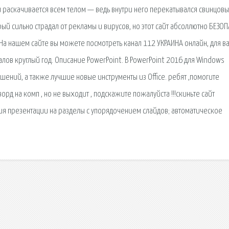
 и раскачивается всем телом — ведь внутри него перекатывался свинцов
ый сильно страдал от рекламы и вирусов, но этот сайт абсоллютно БЕЗОП
 На нашем сайте вы можете посмотреть канал 112 УКРАИНА онлайн, для в
лов круглый год. Описание PowerPoint. В PowerPoint 2016 для Windows
ений, а также лучшие новые инструменты из Office. ребят ,помогите
орд на комп , но не выходит , подскажите пожалуйста !!!скиньте сайт
ия презентации на разделы с упорядочением слайдов; автоматическое