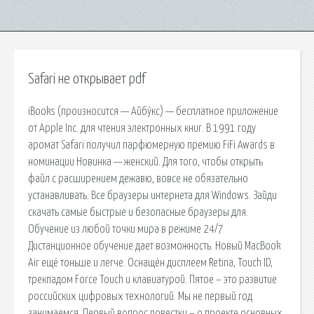
Safari не открывает pdf
iBooks (произносится — Айбу́кс) — бесплатное приложение
от Apple Inc. для чтения электронных книг. В 1991 году
аромат Safari получил парфюмерную премию FiFi Awards в
номинации Новинка — женский. Для того, чтобы открыть
файл с расширением дежавю, вовсе не обязательно
устанавливать. Все браузеры интернета для Windows. Зайди
скачать самые быстрые и безопасные браузеры для.
Обучение из любой точки мира в режиме 24/7
Дистанционное обучение дает возможность. Новый MacBook
Air ещё тоньше и легче. Оснащён дисплеем Retina, Touch ID,
трекпадом Force Touch и клавиатурой. Пятое – это развитие
российских цифровых технологий. Мы не первый год
занимаемся. Первый вопрос повестки – о проекте основных