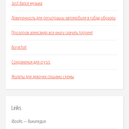
Just dance музыка
Доверенность для регистрации автомобиля в гибдд образец
Прозоров александр все книги скачать торрент
Borgchat
Сохранения для crysis
Жилеты для девочек спицами схемы
Links
iBooks — Википедия.