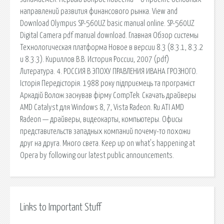
направлений развития финансового рынка. View and
Download Olympus SP-560UZ basic manual online. SP-560UZ
Digital Camera pdf manual download. Главная Обзор системы
Технологическая платформа Новое в версии 8.3 (8.3.1, 8.3.2
и 8.3.3). Кириллов В.В. История России, 2007 (pdf)
Литература. 4. РОССИЯ В ЭПОХУ ПРАВЛЕНИЯ ИВАНА ГРОЗНОГО.
Історія Передісторія. 1988 року підприємець та програміст
Аркадій Волож заснував фірму CompTek. Скачать драйверы
AMD Catalyst для Windows 8, 7, Vista Radeon. Ru ATI AMD
Radeon — драйверы, видеокарты, компьютеры. Офисы
представительств западных компаний почему-то похожи
друг на друга. Много света. Keep up on what's happening at
Opera by following our latest public announcements.
Links to Important Stuff