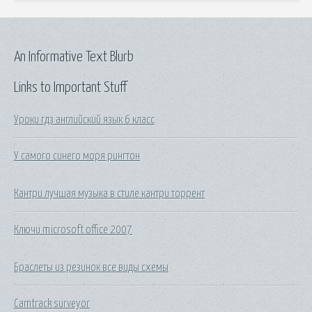
An Informative Text Blurb
Links to Important Stuff
Уроки гдз английский язык 6 класс
У самого синего моря рингтон
Кантри лучшая музыка в стиле кантри торрент
Ключи microsoft office 2007
Браслеты из резинок все виды схемы
Camtrack surveyor