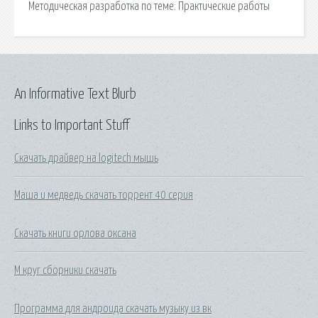
Методическая разработка по теме: Практические работы
An Informative Text Blurb
Links to Important Stuff
Скачать драйвер на logitech мышь
Маша и медведь скачать торрент 40 серия
Скачать книги орлова оксана
М круг сборники скачать
Программа для андроида скачать музыку из вк