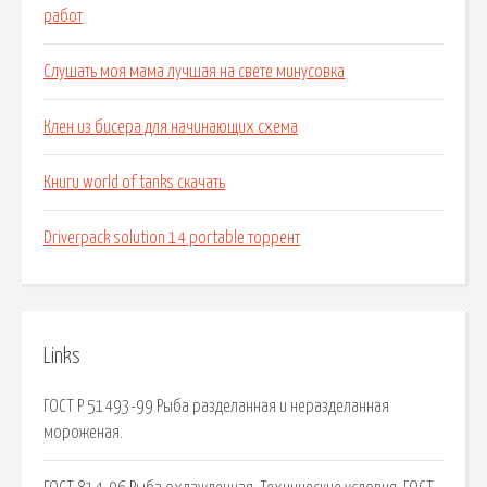
работ
Слушать моя мама лучшая на свете минусовка
Клен из бисера для начинающих схема
Книги world of tanks скачать
Driverpack solution 14 portable торрент
Links
ГОСТ Р 51493-99 Рыба разделанная и неразделанная
мороженая.