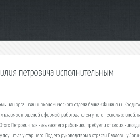
силия петровича исполнительным
ирмы или организации экономического отдела банка «Финансы и Кредит»
ых взаимоотношений с фирмой-работодателем у него несколько иной. к
того Петрович, так называют его работники, требует и от своих никогда
 поучиться у старшего. Под его руководством в отрасли Павловичу Логи