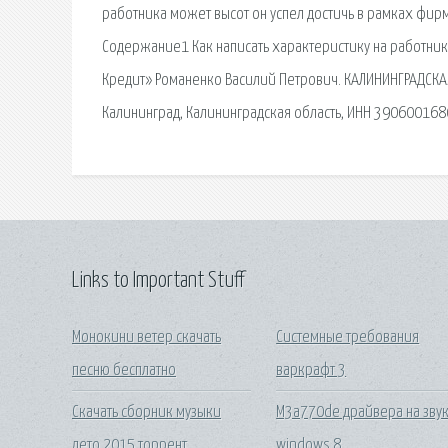
работника может высот он успел достичь в рамках фир
Содержание1 Как написать характеристику на работни
Кредит» Романенко Василий Петрович. КАЛИНИНГРАДСК
Калининград, Калининградская область, ИНН 390600168
Links to Important Stuff
Монокини ветер скачать
Системные требования
песню бесплатно
варкрафт 3
Скачать сборник музыки
M3a770de драйвера на зву
лето 2015 торрент
windows 8