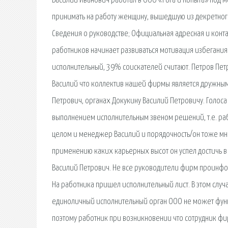
Василий Иванович работал в ООО «Рога и Копыта» под 
принимать на работу женщину, вышедшую из декретного
Сведения о руководстве; Официальная адресная и контак
работников начинает развиваться мотивация избегания
исполнительный, 39% соискателей считают. Петров Пет
Василий что коллектив нашей фирмы является дружным
Петрович, органах Докукину Василий Петровичу. Голоса
выполнением исполнительным звеном решений, т.е. рабо
целом и менеджер Василий и порядочность/он тоже мне 
применению каких карьерных высот он успел достичь 
Василий Петрович. Не все руководители фирм проинфор
На работника пришел исполнительный лист. В этом случа
единоличный исполнительный орган ООО не может функ
поэтому работник при возникновении что сотрудник фи