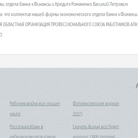
мы, отдела банка «Финансы и Кредит» Романенко Василий Петрович.
ка: что коллектив нашей фирмы экономического отдела банка «Финансы
АЯ ОБЛАСТНАЯ ОРГАНИЗАЦИЯ ПРОФЕССИОНАЛЬНОГО СОЮЗА РАБОТНИКОВ АПК 
0.
A
Рабичев война все спишет
Фотомастерская журнал
книга
2015
к
Россельхозбанк в
Скачать фильм все будет
чайковском расписание
хорошо 1995 торрент