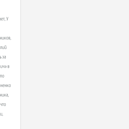
ет, У
ников,
илий
ь за
ич» в
 по
аненко
ника,
 что
и,