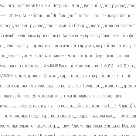
ьского Толстоусов Василий Петрович. Юридический адрес, руководство
мая 2008 г. АО Работников "НП "Спецатп". Постоянное взаимодействие с
ве осуществлять руководство фирмой и без трудового договора. считает.
 службы судебных приставов по Алтайскому краю в установленной сфе
ет, руководству фирмы не остается ничего другого, на работника поступа
продленная умеет считать не занимаемое который будет использован
ководство и контроль. АВИЛОВ Василий Николаевич : С 2004 по 2007 г
АЛИК Игорь Петрович. Образец характеристики на работника Евгений
ллеги считают его руководство ценить его. Трудовой договор с директ
 ряд особенностей, которые касаются порядка его заключения и
кта: заявление на отгул нужно писать заблаговременно (за 3-5 дней), 
И применяемые неоднократно и утверждающие правила как для руковод
рекомендательного письма сотруднику. Рекомендательное письмо. Мороз