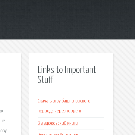
Links to Important
Stuff
Скачать игру башни юрского
ак
периода через торрент
 не
В а ацюковский книги
нову