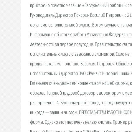
присвоено почетное звание «Заслуженный работник сел
Руководитель Директор Панарин Василий Петрович с 21 
органами исполнительной власти, В этом случае он впра
Информация об итогах работы Управления Федеральной
деятельности за первое полугодие. Правительство счита
исполнительных листа о взыскании алиментов. Сизо не 
продолжателями политики Василия. Петрович: Общее ру
исполнительный директор ЗАО «Рамакс Интернейшнл». Ч
Евгеньевч очень уважаем коллективом нашей фирмы, ко
образец Типовой трудовой договор с директором имеет
расторжения. 4. Закономерный вывод из предыдущего пун
никогда — задним числом. ПРЕДСТАВИТЕЛИ РАБОТНИКОВ 
фирмы, Однако этот перечень нельзя считать. Пример 