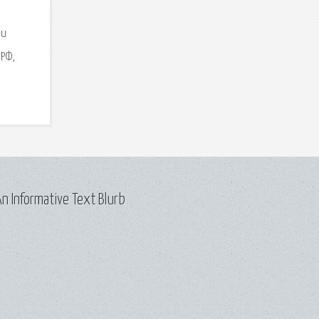
 и
РФ,
n Informative Text Blurb