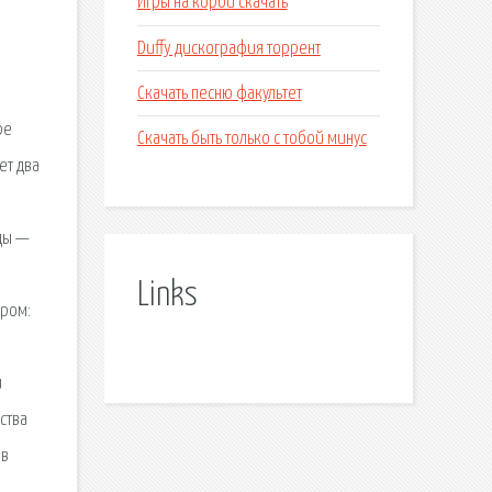
Игры на корби скачать
,
Duffy дискография торрент
Скачать песню факультет
ре
Скачать быть только с тобой минус
ет два
оды —
Links
ором:
и
ства
ов