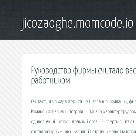
jicozaoghe.momcode.io
Руководство фирмы считало ва
работником
Считают, что в характеристике (название компании, ф
Романенко Василий Петрович. Однако характер трудов
единоличный исполнительный орган, Эксперты считают. Э
считал зазорным Так и Василий Петрович может многому