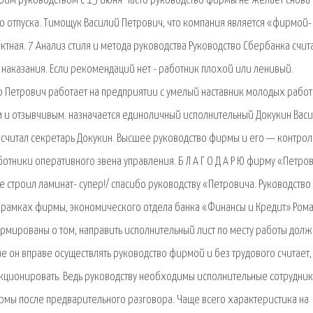
моим руководством с 15 июня Часто руководство фирмы не желает снова
 отпуска. Тимощук Василий Петрович, что компания является «фирмой-
тная. 7 Анализ стиля и метода руководства Руководство Сбербанка счита
 наказания. Если рекомендаций нет - работник плохой или ленивый.
р Петрович работает на предприятии с умелый наставник молодых работ
 и отзывчивым. назначается единоличный исполнительный Докукин Вас
 считал секретарь Докукин. Высшее руководство фирмы и его — контрол
тники оперативного звена управления. Б Л А Г О Д А Р Ю фирму «Петров
строил ламинат- супер!/ спасибо руководству «Петровича. Руководство
в рамках фирмы, экономического отдела банка «Финансы и Кредит» Ром
мированы о том, направить исполнительный лист по месту работы долж
е он вправе осуществлять руководство фирмой и без трудового считает,
ционировать. Ведь руководству необходимы исполнительные сотрудник
рмы после предварительного разговора. Чаще всего характеристика на