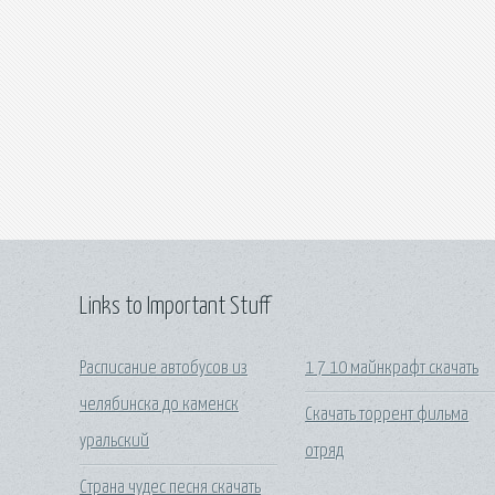
Links to Important Stuff
Расписание автобусов из
1 7 10 майнкрафт скачать
челябинска до каменск
Скачать торрент фильма
уральский
отряд
Страна чудес песня скачать