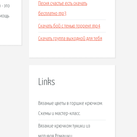
Песня счастье есть скачать
- это
бесплатно mp3
омощь
Скачать бой с тенью торрент mp4
Скачать группа выходной для тебя
Links
Вязаные цветы в горшке крючком.
Схемы и мастер-класс.
Вязание крючком туники из
мотивов Ромашки.