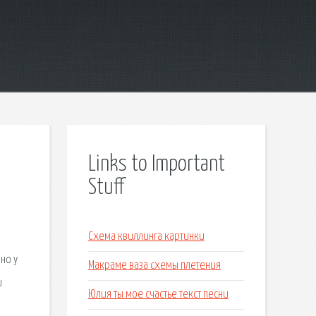
Links to Important
Stuff
Схема квиллинга картинки
но у
Макраме ваза схемы плетения
и
Юлия ты мое счастье текст песни