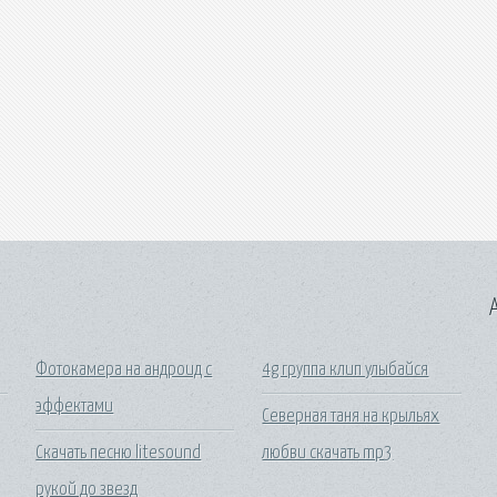
A
Фотокамера на андроид с
4g группа клип улыбайся
эффектами
Северная таня на крыльях
Скачать песню litesound
любви скачать mp3
рукой до звезд