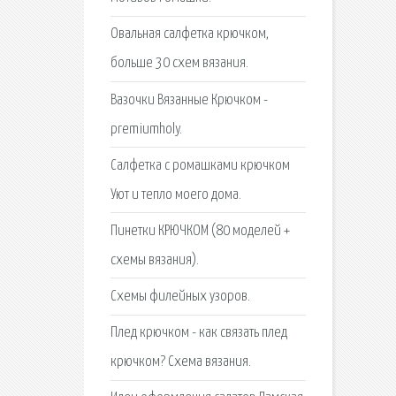
Овальная салфетка крючком,
больше 30 схем вязания.
Вазочки Вязанные Крючком -
premiumholy.
Салфетка с ромашками крючком
Уют и тепло моего дома.
Пинетки КРЮЧКОМ (80 моделей +
схемы вязания).
Схемы филейных узоров.
Плед крючком - как связать плед
крючком? Схема вязания.