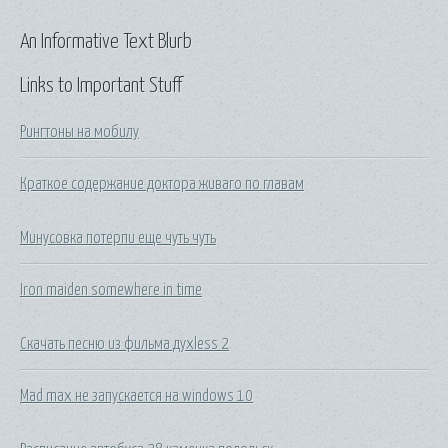
An Informative Text Blurb
Links to Important Stuff
Рингтоны на мобилу
Краткое содержание доктора живаго по главам
Минусовка потерпи еще чуть чуть
Iron maiden somewhere in time
Скачать песню из фильма духless 2
Mad max не запускается на windows 10