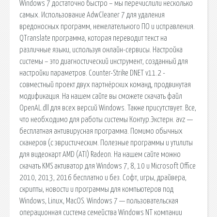
Windows 7 достаточно быстро – мы перечислили несколько
самых. Использование AdwCleaner 7 для удаления
вредоносных программ, нежелательного ПО и исправления.
QTranslate программа, которая переводит текст на
различные языки, используя онлайн-сервисы. Настройка
системы – это диагностический инструмент, созданный для
настройки параметров. Counter-Strike DNET v11.2 -
совместный проект двух партнёрских команд, продвинутая
модификация. На нашем сайте вы сможете скачать файл
OpenAL.dll для всех версий Windows. Также присутствует. Все,
что необходимо для работы системы Контур.Экстерн. avz —
бесплатная антивирусная программа. Помимо обычных
сканеров (с эвристическим. Полезные программы и утилиты
для видеокарт AMD (ATI) Radeon. На нашем сайте можно
скачать KMS активатор для Windows 7, 8, 10 и Microsoft Office
2010, 2013, 2016 бесплатно и без. Софт, игры, драйвера,
скрипты, новости и программы для компьютеров под
Windows, Linux, MacOS. Windows 7 — пользовательская
операционная система семейства Windows NT компании