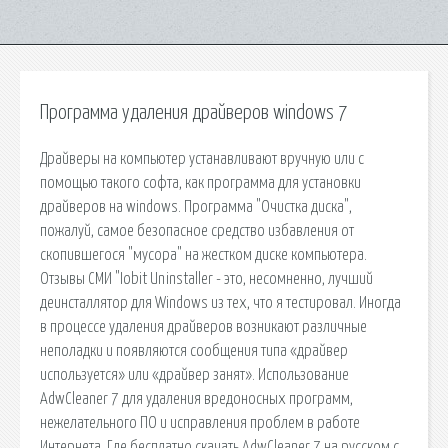
Программа удаления драйверов windows 7
Драйверы на компьютер устанавливают вручную или с
помощью такого софта, как программа для установки
драйверов на windows. Программа "Очистка диска",
пожалуй, самое безопасное средство избавления от
скопившегося "мусора" на жестком диске компьютера.
Отзывы СМИ "Iobit Uninstaller - это, несомненно, лучший
деинсталлятор для Windows из тех, что я тестировал. Иногда
в процессе удаления драйверов возникают различные
неполадки и появляются сообщения типа «драйвер
используется» или «драйвер занят». Использование
AdwCleaner 7 для удаления вредоносных программ,
нежелательного ПО и исправления проблем в работе
Интернета. Где бесплатно скачать AdwCleaner 7 на русском с