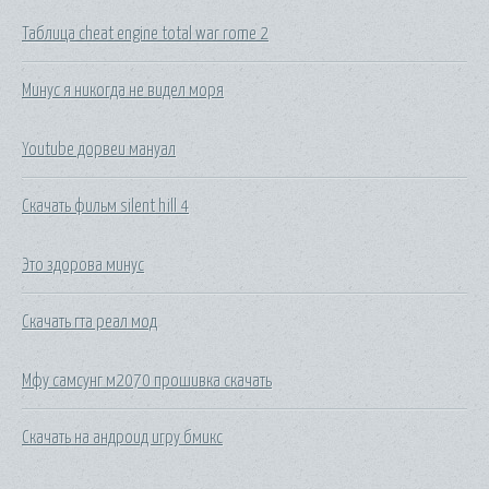
Таблица cheat engine total war rome 2
Минус я никогда не видел моря
Youtube дорвеи мануал
Скачать фильм silent hill 4
Это здорова минус
Скачать гта реал мод
Мфу самсунг м2070 прошивка скачать
Скачать на андроид игру бмикс