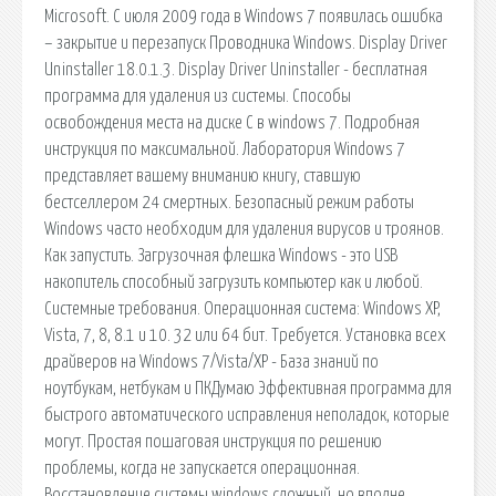
Microsoft. С июля 2009 года в Windows 7 появилась ошибка
– закрытие и перезапуск Проводника Windows. Display Driver
Uninstaller 18.0.1.3. Display Driver Uninstaller - бесплатная
программа для удаления из системы. Способы
освобождения места на диске С в windows 7. Подробная
инструкция по максимальной. Лаборатория Windows 7
представляет вашему вниманию книгу, ставшую
бестселлером 24 смертных. Безопасный режим работы
Windows часто необходим для удаления вирусов и троянов.
Как запустить. Загрузочная флешка Windows - это USB
накопитель способный загрузить компьютер как и любой.
Системные требования. Операционная система: Windows XP,
Vista, 7, 8, 8.1 и 10. 32 или 64 бит. Требуется. Установка всех
драйверов на Windows 7/Vista/XP - База знаний по
ноутбукам, нетбукам и ПКДумаю Эффективная программа для
быстрого автоматического исправления неполадок, которые
могут. Простая пошаговая инструкция по решению
проблемы, когда не запускается операционная.
Восстановление системы windows сложный, но вполне