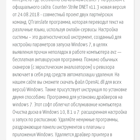
официального сайта. Counter-Strike DNET v11.3 новая версия
от 24.08.2018 - совместный проект двух партнёрских
команд. QTranslate программа, которая переводит текст на
различные языки, используя онлайн-сервисы. Настройка
системы – это диагностический инструмент, созданный для
настройки параметров запуска Windows 7, в целях
выявления причин неполадок в работе компьютера avz —
бесплатная антивирусная программа. Помимо обычных
сканеров (с эвристическим анализатором) и ревизора
включает в себя ряд средств автоматизации удаления. На
нашем сайте вы сможете скачать файл OpenAL.dll для всех
версий Windows. Также присутствует инструкция по установке
двумя способами. Программа для установки драйверов на
windows 7. Этот софт облегчит обслуживание компьютера.
Очистка диска в Windows 10, 8.1 и 7: расширенная настройка
и запуск по расписанию. Удаляйте ненужные программы,
раздражающие панели инструментов и плагины и
приложения Windows. Удаляется драйвер принтера в