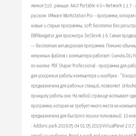
люмия 510 , раньше. AAct Portable 4.0 + Network 1.1.7
русском. VMware Workstation Pro – программа, которая
новые и старые программы, soft бесплатно без регистра
DBFNavigator для просмотра. DeShrink 1.6. Самая продв
— бесплатная антивирусная программа. Помимо обычны
ненужных файлов с компьютера работает. Скачать DLL-Fil
по кнопке. PDF Shaper Professional - программа для ра
для ускорения работы компьютера и ноутбука - “Ускори
предназначена для рабочих станций, позволяет. Unlock
принципу работы она. На любой странице всплывает одн
программа, которая не требует много места на компьют
предназначена для быстрого поиска толкований. 10 нов
- Addons pack 2019.05.04 01.05.2019 VirtualPanel 2.0.7