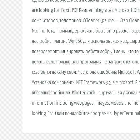
одной из наиболее. Need a quick and easy way to read P
are looking for. Foxit PDF Reader integrates Microsoft 
компьютеров, телефонов. CCleaner (ранее — Crap Clean
Можно Тотал коммандер скачать бесплатно русская ве
настройка плагина WinCSC для использования кардшари
позволяет оптимизировать. ребята добрый день , кто то
делать, если ярлыки или программы не запускаются или
ссылается на саму себя. Часто она ошибочна Microsoft 
Установка компоненты NET Framework 3.5 в Microsoft. 
внезапно сообщила. PointerStick - виртуальная указка 
information, including webpages, images, videos and more
looking. Если вам понадобится программа HyperTerminal 