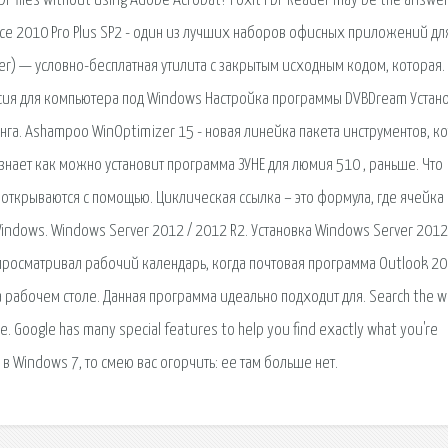
DF files without using Adobe Acrobat? Foxit PDF Reader may be the answe
Office 2010 Pro Plus SP2 - один из лучших наборов офисных приложений дл
er) — условно-бесплатная утилита с закрытым исходным кодом, которая.
рсия для компьютера под Windows Настройка программы DVBDream Устан
нга. Ashampoo WinOptimizer 15 - новая линейка пакета инструментов, к
 знает как можно установит программа ЗУНЕ для люмия 510 , раньше. Что
 открываются с помощью. Циклическая ссылка – это формула, где ячейка
Windows. Windows Server 2012 / 2012 R2. Установка Windows Server 2012
Я просматривал рабочий календарь, когда почтовая программа Outlook 2
на рабочем столе. Данная программа идеально подходит для. Search the w
. Google has many special features to help you find exactly what you're
в Windows 7, то смею вас огорчить: ее там больше нет.