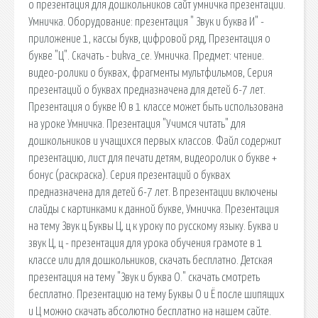
о презентация для дошкольников сайт умничка презентации.
Умничка. Оборудование: презентация " Звук и буква И" -
приложение 1, кассы букв, цифровой ряд, Презентация о
букве "Ц". Скачать - bukva_ce. Умничка. Предмет: чтение.
видео-ролики о буквах, фрагменты мультфильмов, Серия
презентаций о буквах предназначена для детей 6-7 лет.
Презентация о букве Ю в 1 классе может быть использована
на уроке Умничка. Презентация "Учимся читать" для
дошкольников и учащихся первых классов. Файл содержит
презентацию, лист для печати детям, видеоролик о букве +
бонус (раскраска). Серия презентаций о буквах
предназначена для детей 6-7 лет. В презентации включены
слайды с картинками к данной букве, Умничка. Презентация
на тему Звук ц Буквы Ц, ц к уроку по русскому языку. Буква и
звук Ц, ц - презентация для урока обучения грамоте в 1
классе или для дошкольников, скачать бесплатно. Детская
презентация на тему "Звук и буква О." скачать смотреть
бесплатно. Презентацию на тему Буквы О и Ё после шипящих
и Ц можно скачать абсолютно бесплатно на нашем сайте.