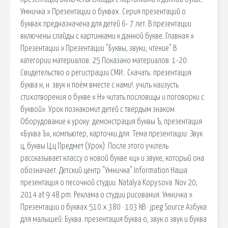
Умничка » Презентации о буквах. Серия презентаций о
буквах предназначена для детей 6- 7 лет. В презентации
включены слайды с картинками к данной букве. Главная »
Презентации » Презентации "Буквы, звуки, чтение" В
категории материалов: 25 Показано материалов: 1-20:
Свидетельство о регистрации СМИ:. Скачать: презентация
буква н, н. звук н поём вместе с нами!. учить наизусть
стихотворения о букве « Н».читать пословицы и поговорки с
буквой». Урок познакомит детей с твердым знаком.
Оборудование к уроку: демонстрация буквы Ъ, презентация
«Буква Ъ», компьютер, карточки для. Тема презентации: Звук
ц, буквы Ц,ц Предмет (Урок): После этого учитель
рассказывает классу о новой букве «ц» и звуке, который она
обозначает. Детский центр "Умничка" Information Наша
презентация о песочной студии. Natalya Kopysova. Nov 20,
2014 at 9:48 pm. Реклама о студии рисования. Умничка »
Презентации о буквах 510 x 380 · 103 kB · jpeg Source Азбука
для малышей: Буква. презентация буква о, звук о звук и буква