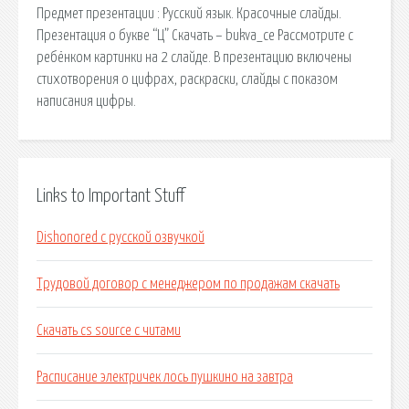
Предмет презентации : Русский язык. Красочные слайды.
Презентация о букве “Ц” Скачать – bukva_ce Рассмотрите с
ребёнком картинки на 2 слайде. В презентацию включены
стихотворения о цифрах, раскраски, слайды с показом
написания цифры.
Links to Important Stuff
Dishonored с русской озвучкой
Трудовой договор с менеджером по продажам скачать
Скачать cs source с читами
Расписание электричек лось пушкино на завтра