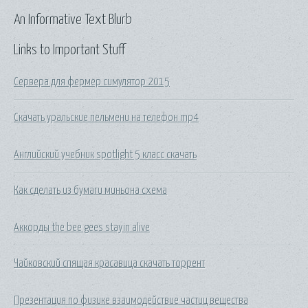
An Informative Text Blurb
Links to Important Stuff
Сервера для фермер симулятор 2015
Скачать уральские пельмени на телефон mp4
Английский учебник spotlight 5 класс скачать
Как сделать из бумаги миньона схема
Аккорды the bee gees stayin alive
Чайковский спящая красавица скачать торрент
Презентация по физике взаимодействие частиц вещества