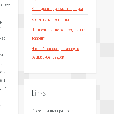
ыстрее
Книга древнерусская литература
Улетают сны текст песни
рт
Над пропастью во ржи аудиокнига
)
торрент
— за
по
Нижний новгород кисловодск
ода
расписание поездов
трее
кеты
е. 1
ьной
Links
ие.
к
Как оформить загранпаспорт