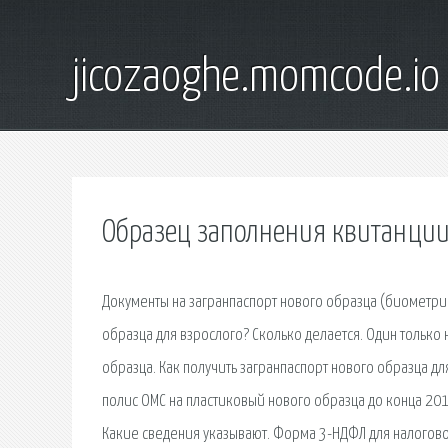
jicozaoghe.momcode.io
Образец заполнения квитанции
Документы на загранпаспорт нового образца (биометрич
образца для взрослого? Сколько делается. Один тольк
образца. Как получить загранпаспорт нового образца дл
полис ОМС на пластиковый нового образца до конца 2018
Какие сведения указывают. Форма 3-НДФЛ для налоговог