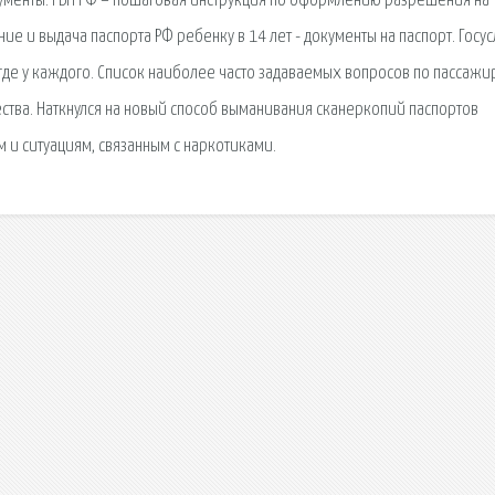
ументы. РВП РФ – пошаговая инструкция по оформлению разрешения на
 и выдача паспорта РФ ребенку в 14 лет - документы на паспорт. Госус
, где у каждого. Список наиболее часто задаваемых вопросов по пассаж
ства. Наткнулся на новый способ выманивания сканеркопий паспортов
 и ситуациям, связанным с наркотиками.