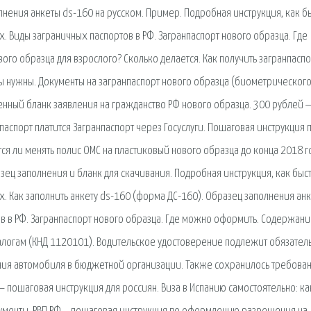
лнения анкеты ds-160 на русском. Пример. Подробная инструкция, как б
. Виды заграничных паспортов в РФ. Загранпаспорт нового образца. Где
ого образца для взрослого? Сколько делается. Как получить загранпаспо
ты нужны. Документы на загранпаспорт нового образца (биометрического
нный бланк заявления на гражданство РФ нового образца. 300 рублей 
паспорт платится Загранпаспорт через Госуслуги. Пошаговая инструкция 
ся ли менять полис ОМС на пластиковый нового образца до конца 2018 г
зец заполнения и бланк для скачивания. Подробная инструкция, как быс
х. Как заполнить анкету ds-160 (форма ДС-160). Образец заполнения ан
в в РФ. Загранпаспорт нового образца. Где можно оформить. Содержани
 налогам (КНД 1120101). Водительское удостоверение подлежит обязател
ания автомобиля в бюджетной организации. Также сохранилось требован
— пошаговая инструкция для россиян. Виза в Испанию самостоятельно: ка