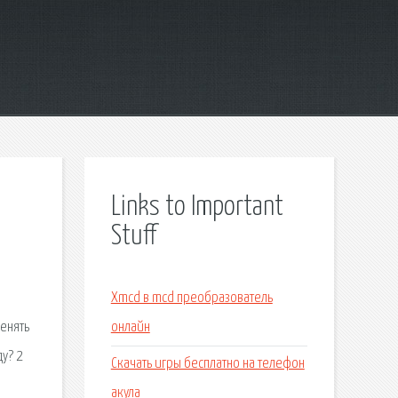
Links to Important
Stuff
Xmcd в mcd преобразователь
менять
онлайн
ду? 2
Скачать игры бесплатно на телефон
акула