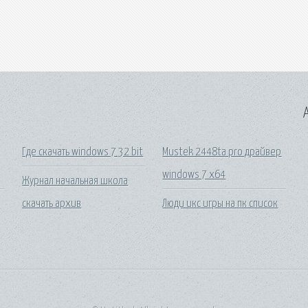
A
Где скачать windows 7 32 bit
Mustek 2448ta pro драйвер
windows 7 x64
Журнал начальная школа
скачать архив
Люди икс игры на пк список