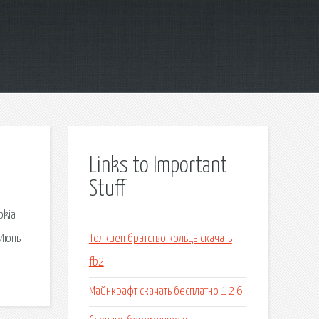
Links to Important
Stuff
okia
 Июнь
Толкиен братство кольца скачать
fb2
Майнкрафт скачать бесплатно 1 2 6