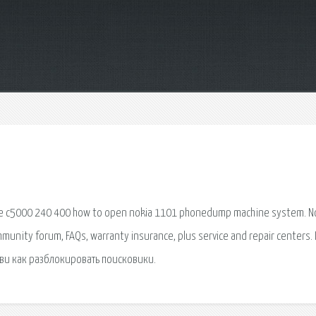
e c5000 240 400 how to open nokia 1101 phonedump machine system. N
mmunity forum, FAQs, warranty insurance, plus service and repair centers.
ви как разблокировать поисковики.