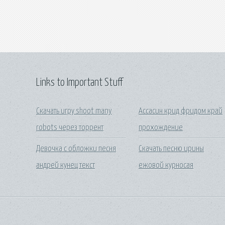
Links to Important Stuff
Скачать игру shoot many
Ассасин крид фридом край
robots через торрент
прохождение
Девочка с обложки песня
Скачать песню ирины
андрей кунец текст
ежовой курносая