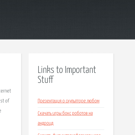
Links to Important
Stuff
nternet
st of
Презентация о скульпторе любом
e
Скачать игры бокс роботов на
андроид