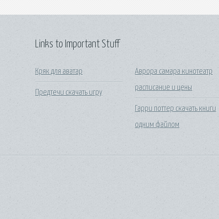
Links to Important Stuff
Кряк для аватар
Аврора самара кинотеатр
расписание и цены
Предтечи скачать игру
Гарри поттер скачать книги
одним файлом