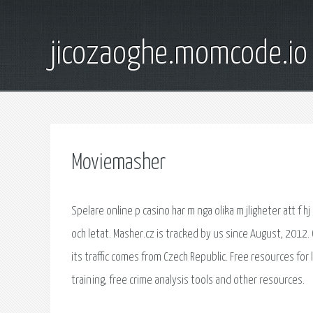
jicozaoghe.momcode.io
Moviemasher
Spelare online p casino har m nga olika m jligheter att f hj
och letat. Masher.cz is tracked by us since August, 2012.
its traffic comes from Czech Republic. Free resources fo
training, free crime analysis tools and other resources.