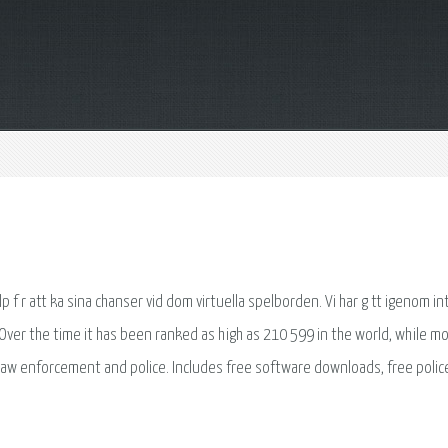
 lp f r att ka sina chanser vid dom virtuella spelborden. Vi har g tt igenom i
 Over the time it has been ranked as high as 210 599 in the world, while mo
r law enforcement and police. Includes free software downloads, free polic