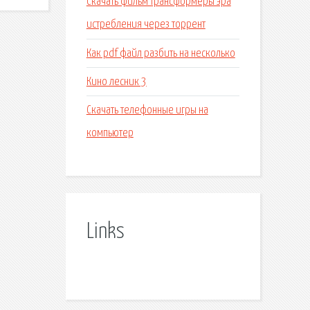
Скачать фильм трансформеры эра
истребления через торрент
Как pdf файл разбить на несколько
Кино лесник 3
Скачать телефонные игры на
компьютер
Links