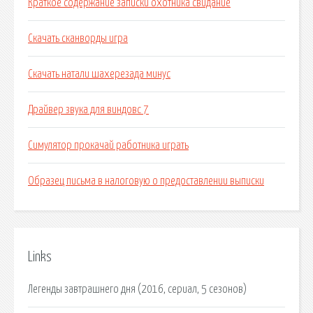
Краткое содержание записки охотника свидание
Скачать сканворды игра
Скачать натали шахерезада минус
Драйвер звука для виндовс 7
Симулятор прокачай работника играть
Образец письма в налоговую о предоставлении выписки
Links
Легенды завтрашнего дня (2016, сериал, 5 сезонов)