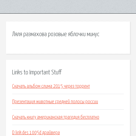
Ляля размахова розовые яблочки минус
Links to Important Stuff
Скачать альбом слима 2015 через торрент
Презентация животные средней полосы россии
Скачать книгу американская трагедия бесплатно
D link des 1005d драйвера