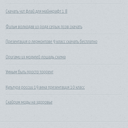
Скачать чит флай для майнкрафт 1 8
Фильм волкодав из рода серых псов скачать
Презентация о лермонтове 9 класс скачать бесплатно
Оригами из модулей лошадь схема
Умным быть просто торрент
Культура россии 19 века презентация 10 класс
Скайрим моды на здоровье