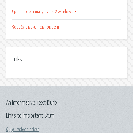
Драйвер клавиатуры ps 2 windows 8
Корабли викингов торрент
Links
An Informative Text Blurb
Links to Important Stuff
6950 radeon driver