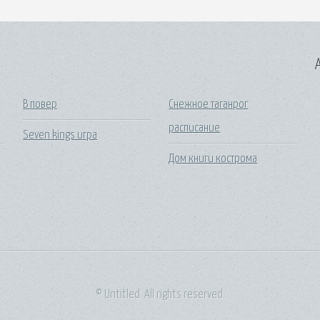
A
В повер
Снежное таганрог
расписание
Seven kings игра
Дом книги кострома
© Untitled. All rights reserved.