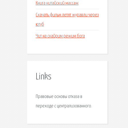
Книга китайский массаж
Скачать фильм летят журавли через
ютуб
Чит на скайрим режим бога
Links
Правовые основы отказа в
переходе с централизованного.