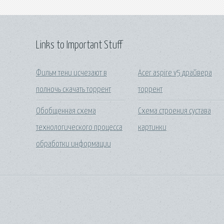
Links to Important Stuff
Фильм тени исчезают в
Acer aspire v5 драйвера
полночь скачать торрент
торрент
Обобщенная схема
Схема строения сустава
технологического процесса
картинки
обработки информации