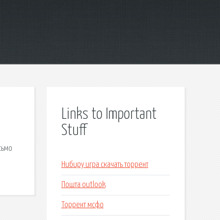
Links to Important
Stuff
сьмо
Нибиру игра скачать торрент
Пошта outlook
Торрент мсфо