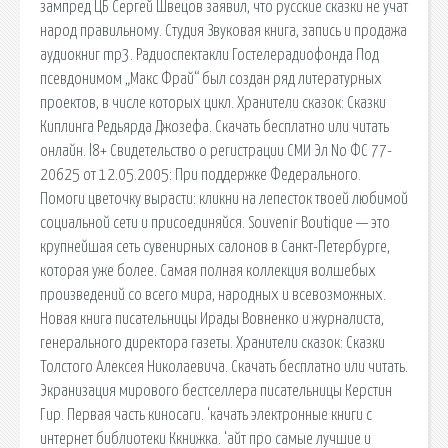
зампред ЦБ Сергей Швецов заявил, что русские сказки не учат
народ правильному. Студия Звуковая книга, запись и продажа
аудиокниг mp3. Радиоспектакли Гостелерадиофонда Под
псевдонимом „Макс Фрай“ был создан ряд литературных
проектов, в числе которых цикл. Хранители сказок: Сказки
Киплинга Редьярда Джозефа. Скачать бесплатно или читать
онлайн. l8+ Свидетельство о регистрации СМИ Эл No ФС 77-
20625 от 12.05.2005: При поддержке Федерального.
Помоги цветочку вырасти: кликни на лепесток твоей любимой
социальной сети и присоединяйся. Souvenir Boutique — это
крупнейшая сеть сувенирных салонов в Санкт-Петербурге,
которая уже более. Самая полная коллекция волшебых
произведений со всего мира, народных и всевозможных.
Новая книга писательницы Ирады Вовненко и журналиста,
генерального директора газеты. Хранители сказок: Сказки
Толстого Алексея Николаевича. Скачать бесплатно или читать.
Экранизация мирового бестселлера писательницы Керстин
Гир. Первая часть киносаги. ‘качать электронные книги с
интернет библиотеки Ккнижка. ‘айт про самые лучшие и