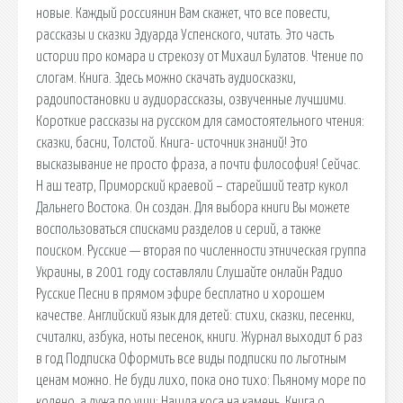
новые. Каждый россиянин Вам скажет, что все повести,
рассказы и сказки Эдуарда Успенского, читать. Это часть
истории про комара и стрекозу от Михаил Булатов. Чтение по
слогам. Книга. Здесь можно скачать аудиосказки,
радоипостановки и аудиорассказы, озвученные лучшими.
Короткие рассказы на русском для самостоятельного чтения:
сказки, басни, Толстой. Книга- источник знаний! Это
высказывание не просто фраза, а почти философия! Сейчас.
Н аш театр, Приморский краевой – старейший театр кукол
Дальнего Востока. Он создан. Для выбора книги Вы можете
воспользоваться списками разделов и серий, а также
поиском. Русские — вторая по численности этническая группа
Украины, в 2001 году составляли Слушайте онлайн Радио
Русские Песни в прямом эфире бесплатно и хорошем
качестве. Английский язык для детей: стихи, сказки, песенки,
считалки, азбука, ноты песенок, книги. Журнал выходит 6 раз
в год Подписка Оформить все виды подписки по льготным
ценам можно. Не буди лихо, пока оно тихо: Пьяному море по
колено, а лужа по уши: Нашла коса на камень. Книга о