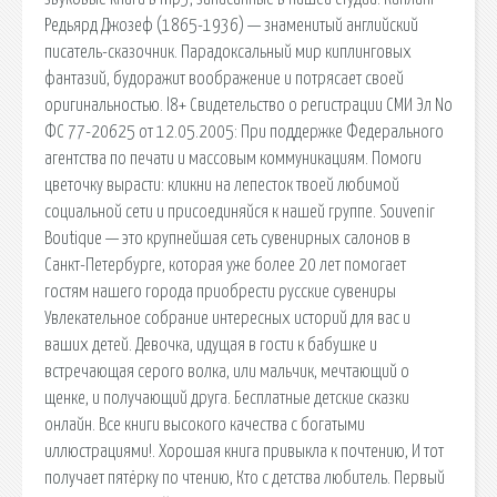
Редьярд Джозеф (1865-1936) — знаменитый английский
писатель-сказочник. Парадоксальный мир киплинговых
фантазий, будоражит воображение и потрясает своей
оригинальностью. l8+ Свидетельство о регистрации СМИ Эл No
ФС 77-20625 от 12.05.2005: При поддержке Федерального
агентства по печати и массовым коммуникациям. Помоги
цветочку вырасти: кликни на лепесток твоей любимой
социальной сети и присоединяйся к нашей группе. Souvenir
Boutique — это крупнейшая сеть сувенирных салонов в
Санкт-Петербурге, которая уже более 20 лет помогает
гостям нашего города приобрести русские сувениры
Увлекательное собрание интересных историй для вас и
ваших детей. Девочка, идущая в гости к бабушке и
встречающая серого волка, или мальчик, мечтающий о
щенке, и получающий друга. Бесплатные детские сказки
онлайн. Все книги высокого качества с богатыми
иллюстрациями!. Хорошая книга привыкла к почтению, И тот
получает пятёрку по чтению, Кто с детства любитель. Первый