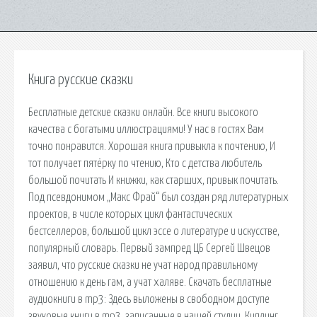
Книга русские сказки
Бесплатные детские сказки онлайн. Все книги высокого
качества с богатыми иллюстрациями! У нас в гостях Вам
точно понравится. Хорошая книга привыкла к почтению, И
тот получает пятёрку по чтению, Кто с детства любитель
большой почитать И книжки, как старших, привык почитать.
Под псевдонимом „Макс Фрай“ был создан ряд литературных
проектов, в числе которых цикл фантастических
бестселлеров, большой цикл эссе о литературе и искусстве,
популярный словарь. Первый зампред ЦБ Сергей Швецов
заявил, что русские сказки не учат народ правильному
отношению к день гам, а учат халяве. Скачать бесплатные
аудиокниги в mp3: Здесь выложены в свободном доступе
звуковые книги в mp3, записанные в нашей студии. Киплинг