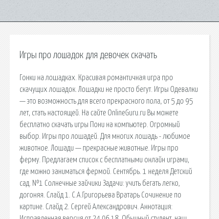
Игры про лошадок для девочек скачать
Гонки на лошадках. Красивая романтичная игра про
скачущих лошадок. Лошадки не просто бегут. Игры Одевалки
— это возможность для всего прекрасного пола, от 5 до 95
лет, стать настоящей. На сайте OnlineGuru.ru Вы можете
бесплатно скачать игры Пони на компьютер. Огромный
выбор. Игры про лошадей. Для многих лошадь - любимое
животное. Лошади — прекрасные животные. Игры про
ферму. Предлагаем список с бесплатными онлайн играми,
где можно заниматься фермой. Сентябрь. 1 неделя Детский
сад. №1 Солнечные зайчики Задачи: учить бегать легко,
догоняя. Слайд 1. С.А.Григорьева Вратарь Сочинение по
картине. Слайд 2. Сергей Александрович. Аннотация:
Исправленная версия от 24.06.18. Обычный студент, наш