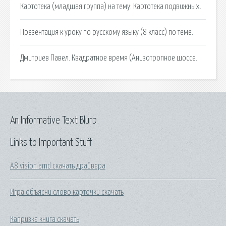
Картотека (младшая группа) на тему: Картотека подвижных.
Презентация к уроку по русскому языку (8 класс) по теме.
Дмитриев Павел. Квадратное время (Анизотропное шоссе.
An Informative Text Blurb
Links to Important Stuff
A8 vision amd скачать драйвера
Игра объясни слово карточки скачать
Капризка книга скачать