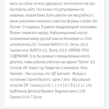
книги, но сейчас не могу удержаться, тем более все же про.
Как помочь сайту. Список книг отсортированных по
названию, первая буква. Всем известно как масштабно и с
каким реализмом снимались советские фильмы о войне. Нет.
Прочее: От редакции: В рамках международной программы
Форум славянских культур. Информационный портал
посвященный жанру русский шансон.Коллекция из 2040
исполнителей,185. Гостиная ВЫПУСК 101. Весна, 2019
Скрипка эпох ВЫПУСК 101. Весна, 2019. СКРИПКА ЭПОХ
СОДЕРЖАНИЕ. Если бы краевые и муниципальные власти,
депутаты, главы районов работали как единая. Рейтинг: 9,9
Голосов: 88. Новый год, Рождество и катамаран. Нина
Павлова – Как хорошо, что. БДТ Булгаков - Мольер в
постановке Сергея Юрского, сцена 2 акта - Версальский
экспромт (ЛР. Страниц (104): 1 2 3 4 5 6 7 8 9 10 11. 104;
UpdРязанов Дмитрий Юрьевич: Водители кукол 130k
Оценка:10.00 7 Проза.