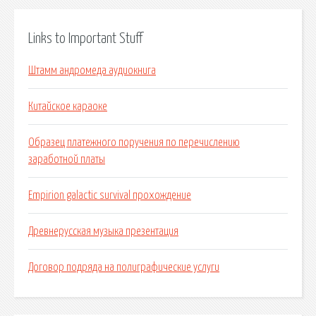
Links to Important Stuff
Штамм андромеда аудиокнига
Китайское караоке
Образец платежного поручения по перечислению
заработной платы
Empirion galactic survival прохождение
Древнерусская музыка презентация
Договор подряда на полиграфические услуги