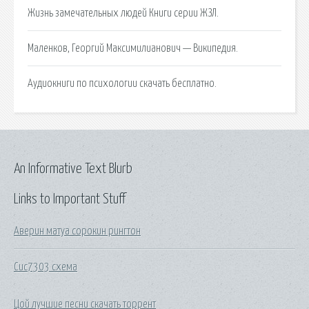
Жизнь замечательных людей Книги серии ЖЗЛ.
Маленков, Георгий Максимилианович — Википедия.
Аудиокниги по психологии скачать бесплатно.
An Informative Text Blurb
Links to Important Stuff
Аверин матуа сорокин рингтон
Cuc7303 схема
Цой лучшие песни скачать торрент