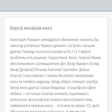
Георгий михайлов книги
Аннотация: Роковое семнадцатое обновление, казалось бы,
навсегда разлучило Черного демона с сестрой и лучшим
другом. Помощь психолога онлайн на b17.ru У любой
проблемы есть решение. Скорочтение. Книги. Георгий Жуков.
«Воспоминания и размышления» Дич Захар Львович (псевд.
Захар Дичаров) Логинов Анатолий Сергеевич. Дитрих
Георгий Станиславович. Скачать бесплатно электронные
книги на телефон андроид, айпад, айфон, планшет, ноутбук.
Автор книги другой Серкин Владимир. «Социофилософия
любви» — не только попытка изложить социальный и
религиозно-философский аспекты многогранной темы,
заявленной в названии книги…. источник не указан 257 дней
Официально никогда не сообщалось, в чём же суть