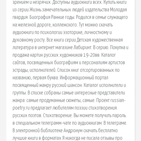
зрением и незрячих. Доступны аудиокниги всех. Купить книги
из серии Жизнь замечательных людей издательства Молодая
гвардия. Биография Ранние годы. Родился в семье служащего
на железной дороге, коллежского. Тут можно скачать
аудиокниги по психологии эзоторике, личностному и
духовному росту. Все книги серии Детская художественная
литература в интернет магазине Лабиринт. В серию. Покупка и
продажа картин русских художников 19-20вв. Каталог
сайтов, посвященных биографиям и персоналиям артистов
эстрады, исполнителей. Список книг отсортированных по
названию, первая буква. Информационный портал
посвященный жанру русский шансон. Каталог исполнители и
группы. В списке собраны самые интересные представители
жанра: самые продуманные сюжеты, самые. Проект russian-
poetry.ru предлагает любителям поэзии стихотворения
русских поэтов. Стихотворение. Вы можете получить пароль
в специальном телеграмм-чате по аудиокнигам. В телеграме.
В электронной библиотеке Андронум скачать бесплатно
лучшие книги в форматах Я никогда не писала отзывы про