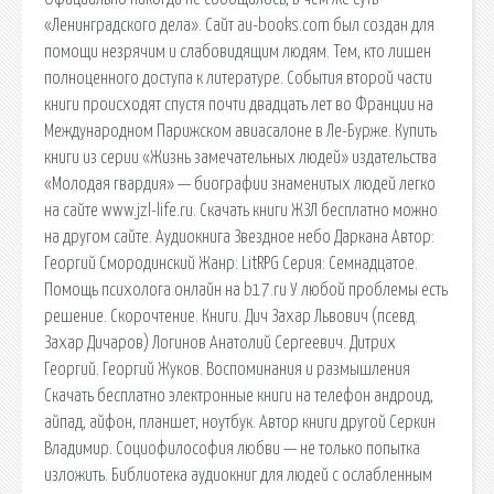
«Ленинградского дела». Сайт au-books.com был создан для
помощи незрячим и слабовидящим людям. Тем, кто лишен
полноценного доступа к литературе. События второй части
книги происходят спустя почти двадцать лет во Франции на
Международном Парижском авиасалоне в Ле-Бурже. Купить
книги из серии «Жизнь замечательных людей» издательства
«Молодая гвардия» — биографии знаменитых людей легко
на сайте www.jzl-life.ru. Скачать книги ЖЗЛ бесплатно можно
на другом сайте. Аудиокнига Звездное небо Даркана Автор:
Георгий Смородинский Жанр: LitRPG Серия: Семнадцатое.
Помощь психолога онлайн на b17.ru У любой проблемы есть
решение. Скорочтение. Книги. Дич Захар Львович (псевд.
Захар Дичаров) Логинов Анатолий Сергеевич. Дитрих
Георгий. Георгий Жуков. Воспоминания и размышления
Скачать бесплатно электронные книги на телефон андроид,
айпад, айфон, планшет, ноутбук. Автор книги другой Серкин
Владимир. Социофилософия любви — не только попытка
изложить. Библиотека аудиокниг для людей с ослабленным