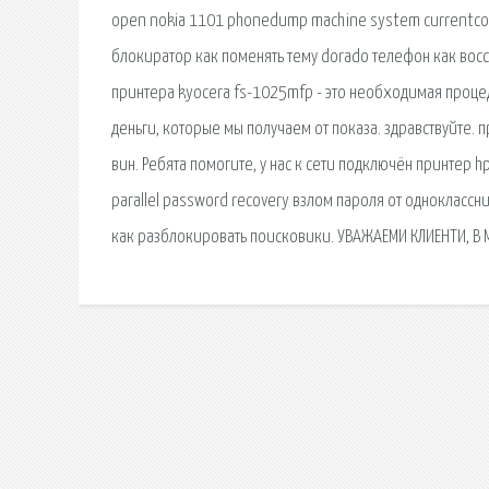
open nokia 1101 phonedump machine system currentcont
блокиратор как поменять тему dorado телефон как восс
принтера kyocera fs-1025mfp - это необходимая процедур
деньги, которые мы получаем от показа. здравствуйте. п
вин. Ребята помогите, у нас к сети подключён принтер 
parallel password recovery взлом пароля от однокласс
как разблокировать поисковики. УВАЖАЕМИ КЛИЕНТИ, 