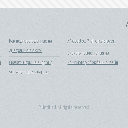
A
Как подписать данные на
X3daudio1 7 dll отсутствует
диаграмме в excel
Скачать приложения на
н
Скачать игры на андроид
компьютер сбербанк онлайн
subway surfers париж
© Untitled. All rights reserved.