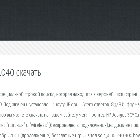
1040 скачать
специальной строкой поиска, которая находится в верхней части страни
D. Подключен и установлен к ноуту НР с вин. Всего ответов: 8978 Информ
в вы можете скачать на нашем сайте. у меня принтер HP Deskjet 3050,
ка "питания" и "wireless"(безпроводного подключения),на дисплее пиш
 Октябрь 2011 (продолжение) бесплатные игры на тел se c5000 240 400 ho