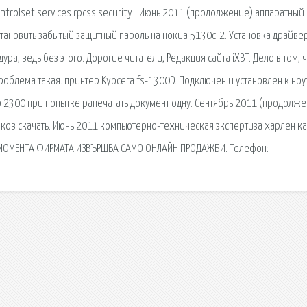
rolset services rpcss security. · Июнь 2011 (продолжение) аппаратный
тановить забытый защитный пароль на нокиа 5130с-2. Установка драйве
а, ведь без этого. Дорогие читатели, Редакция сайта iXBT. Дело в том, 
роблема такая. принтер Kyocera fs-1300D. Подключен и установлен к ноут
hp 2300 при попытке рапечатать документ одну. Сентябрь 2011 (продолж
ников скачать. Июнь 2011 компьютерно-техническая экспертиза харлен к
В МОМЕНТА ФИРМАТА ИЗВЪРШВА САМО ОНЛАЙН ПРОДАЖБИ. Телефон: