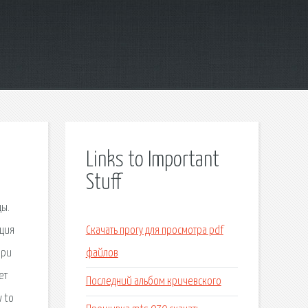
Links to Important
Stuff
цы.
ация
Скачать прогу для просмотра pdf
при
файлов
ет
Последний альбом кричевского
w to