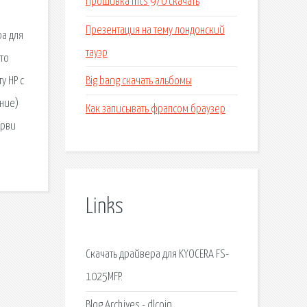
Прошивка mts 970 скачать
Презентация на тему лондонский
ра для
тауэр
что
Big bang скачать альбомы
у НР с
ение)
Как записывать фрапсом браузер
арви
Links
Скачать драйвера для KYOCERA FS-
1025MFP.
Blog Archives - dlcoin.