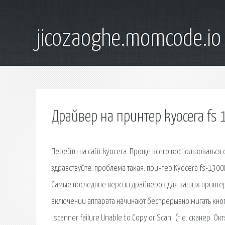
jicozaoghe.momcode.io
Драйвер на принтер kyocera fs 
Перейти на сайт kyocera. Проще всего воспользоваться 
здравствуйте. проблема такая. принтер Kyocera fs-1300
Самые последние версии драйверов для ваших принтеро
включении аппарата начинают беспрерывно мигать кноп
"scanner failure.Unable to Copy or Scan" (т.е. сканер.