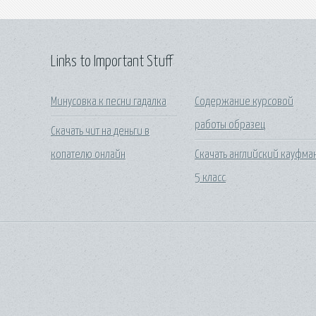
Links to Important Stuff
Минусовка к песни гадалка
Содержание курсовой
работы образец
Скачать чит на деньги в
копателю онлайн
Скачать английский кауфма
5 класс