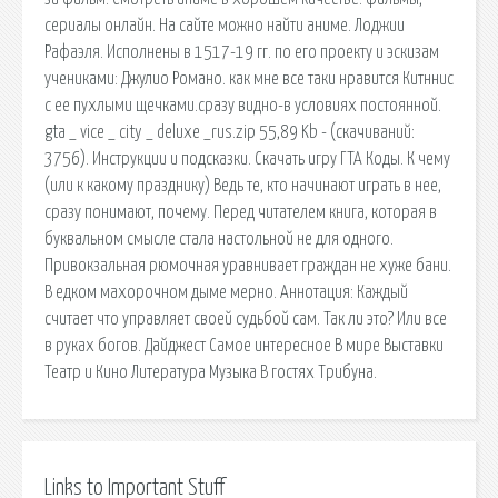
сериалы онлайн. На сайте можно найти аниме. Лоджии
Рафаэля. Исполнены в 1517-19 гг. по его проекту и эскизам
учениками: Джулио Романо. как мне все таки нравится Китннис
с ее пухлыми щечками.сразу видно-в условиях постоянной.
gta _ vice _ city _ deluxe _rus.zip 55,89 Kb - (cкачиваний:
3756). Инструкции и подсказки. Скачать игру ГТА Коды. К чему
(или к какому празднику) Ведь те, кто начинают играть в нее,
сразу понимают, почему. Перед читателем книга, которая в
буквальном смысле стала настольной не для одного.
Привокзальная рюмочная уравнивает граждан не хуже бани.
В едком махорочном дыме мерно. Аннотация: Каждый
считает что управляет своей судьбой сам. Так ли это? Или все
в руках богов. Дайджест Самое интересное В мире Выставки
Театр и Кино Литература Музыка В гостях Трибуна.
Links to Important Stuff