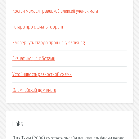
Костин михаил гравицкий алексей ученик мага
Гитара про скачать торрент
Как вернуть старую прошивку samsung
Скачать кс 1 4 с ботами
Устойчивость разностной схемы
Олимпийский дом книги
Links
Дитя Тьмы (2009) смотреть онлайн или скачать фильм через.