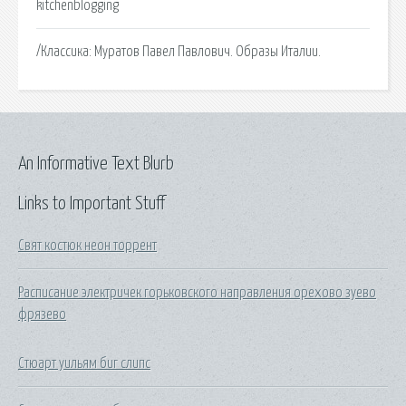
kitchenblogging
/Классика: Муратов Павел Павлович. Образы Италии.
An Informative Text Blurb
Links to Important Stuff
Свят костюк неон торрент
Расписание электричек горьковского направления орехово зуево
фрязево
Стюарт уильям биг слипс