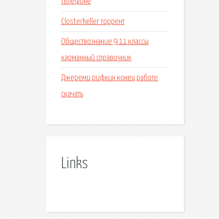
телефоне
Closterkeller торрент
Обществознание 9 11 классы
карманный справочник
Джереми рифкин конец работе
скачать
Links