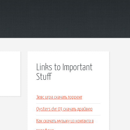
Links to Important
Stuff
Зевс игра скачать торрент
Oysters dvr 03 скачать драйвер
Как скачать музыку из контакта в