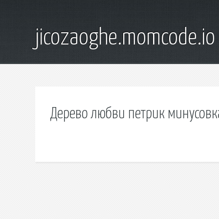
jicozaoghe.momcode.io
Дерево любви петрик минусовк