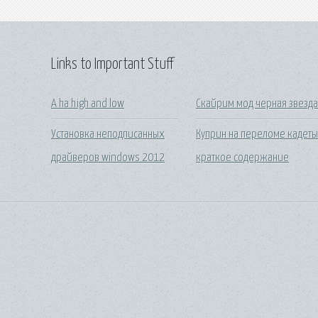
Links to Important Stuff
A ha high and low
Скайрим мод черная звезд
Установка неподписанных
Куприн на переломе кадет
драйверов windows 2012
краткое содержание