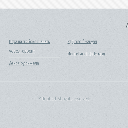
A
а
Игра на пк бокс скачать
P35 neo f мануал
через торрент
ы
Mound and blade мод
Ленов ру анжела
© Untitled. All rights reserved.