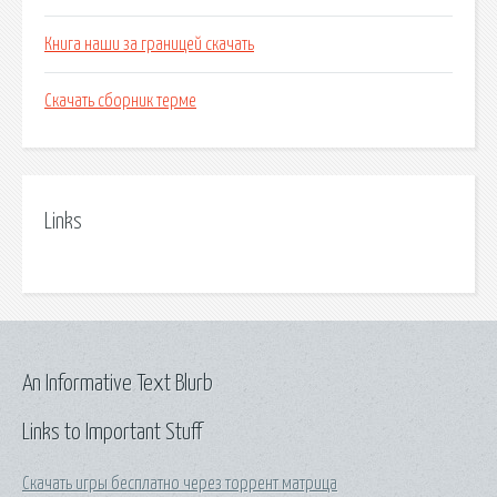
Книга наши за границей скачать
Скачать сборник терме
Links
An Informative Text Blurb
Links to Important Stuff
Скачать игры бесплатно через торрент матрица