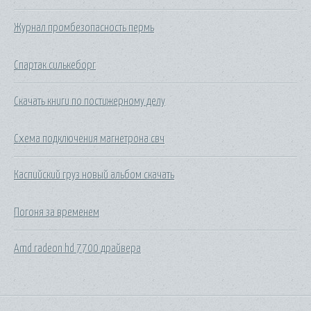
Журнал промбезопасность пермь
Спартак силькеборг
Скачать книги по постижерному делу
Схема подключения магнетрона свч
Каспийский груз новый альбом скачать
Погоня за временем
Amd radeon hd 7700 драйвера