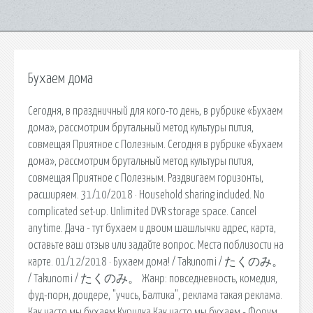
Бухаем дома
Сегодня, в праздничный для кого-то день, в рубрике «Бухаем
дома», рассмотрим брутальный метод культуры пития,
совмещая Приятное с Полезным. Сегодня в рубрике «Бухаем
дома», рассмотрим брутальный метод культуры пития,
совмещая Приятное с Полезным. Раздвигаем горизонты,
расширяем. 31/10/2018 · Household sharing included. No
complicated set-up. Unlimited DVR storage space. Cancel
anytime. Дача - тут бухаем и двоим шашлычки адрес, карта,
оставьте ваш отзыв или задайте вопрос. Места поблизости на
карте. 01/12/2018 · Бухаем дома! / Takunomi / たくのみ。
/ Takunomi / たくのみ。 Жанр: повседневность, комедия,
фуд-порн, доидере, "учись, Балтика", реклама такая реклама.
Как часто мы бухаем Курилка Как часто мы бухаем - Форум