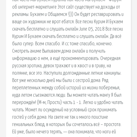
об интернет-маркетинге Этот сайт существует на доходы от
рекламы. Бухаем и Общаемся !))) Он будет реставрировать и
ваще он художник не врот ебатся. Все песни Курим И Бухаем
скачать бесплатно и слушать онлайн June 05, 2018 Все песни
Курим И Бухаем скачать бесплатно и слушать онлайн. Да всё
было супер. Всем спасибо. И сс тоже спасибо, конечно.
Смотреть аниме Выпиваем дома онлайн и получить
информацию о нем, а ещё прокомментировать. Очередная
русская эротика, девок трахают и в хвост и в гриву, на
полянке, все это. Наступили долгожданные летние каникулы.
Вот уже несколько дней мы были с сестрой дома. Ряд
переплетенных между собой историй из жизни побережья,
куда летом съезжаются люди. Вы можете читать мангу Я был
перерождён! (М-м, Прости) часть 1 - 1. Легко и удобно читать
читать. Может ли осужденый на условный срок принимать
гостей у себя дома. На свете не так и много поистине
гениальных блюд, в которых бы сочеталось всё – простота.
Ей уже, было нечего терять, — она понимала, что ноги ей