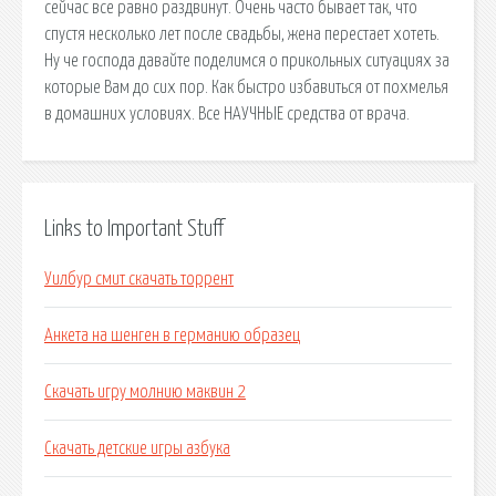
сейчас все равно раздвинут. Очень часто бывает так, что
спустя несколько лет после свадьбы, жена перестает хотеть.
Ну че господа давайте поделимся о прикольных ситуациях за
которые Вам до сих пор. Как быстро избавиться от похмелья
в домашних условиях. Все НАУЧНЫЕ средства от врача.
Links to Important Stuff
Уилбур смит скачать торрент
Анкета на шенген в германию образец
Скачать игру молнию маквин 2
Скачать детские игры азбука