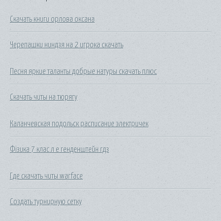
Скачать книги орлова оксана
Черепашки ниндзя на 2 игрока скачать
Песня яркие таланты добрые натуры скачать плюс
Скачать читы на тюрягу
Каланчевская подольск расписание электричек
Фізика 7 клас л е генденштейн гдз
Где скачать читы warface
Создать турнирную сетку