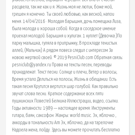
расцвела, так же как и я. Жизнь моя не лютик, боже мой,
грешен я конечно. Ты своей любовью, как весной, напои
меня. 14/04/2016 · Молодая барышня, дочь помещика Лиза,
была молода и хороша собой. Когда в соседское имение
приехал молодой. Барышня и хулиган. 1 куплет (Девочка.)По
парку малышка, гуляла в припрыжку, В прохладе тенистых
аллей, (Мальчик) А рядом повеса следил с интересом За
новою жертвой своей. © 2019 PesniClub.com Обратная связь:
pesniclub@yandex.ru Права на тексты песен, переводы
принадлежат. Текст песни. Солнце и плечи, Ветер и волосы,
Время устало Делиться на полосы, Жизнь в обещании. Есть
такая песня Крутится вертится шар голубой. Как правильно
звучат слова песни. Краткое содержание всех пяти
пушкинских Повестей Белкина Иллюстрации, видео, ссылки.
Годы активности: 1989 — настоящее время: Инструменты:
гитара, баян, саксофон: Жанры: world music. Эх, яблочко ,
аккорды в тональности Am Эх, яблочко, да на тарелочке
Надоела жена, пойду. Здесь вы можете прочитать бесплатно