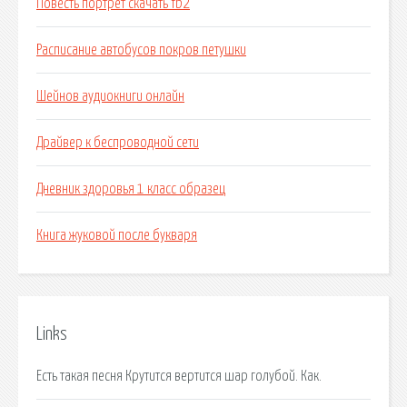
Повесть портрет скачать fb2
Расписание автобусов покров петушки
Шейнов аудиокниги онлайн
Драйвер к беспроводной сети
Дневник здоровья 1 класс образец
Книга жуковой после букваря
Links
Есть такая песня Крутится вертится шар голубой. Как.