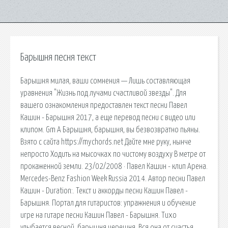
Барышня песня текст
Барышня милая, ваши сомнения — Лишь составляющая
уравнения "Жизнь под лучами счастливой звезды". Для
вашего ознакомления предоставлен текст песни Павел
Кашин - Барышня 2017, а еще перевод песни с видео или
клипом. Gm A Барышня, барышня, вы безвозвратно пьяны.
Взято с сайта https://mychords.net Дайте мне руку, нынче
непросто Ходить на мысочках по чистому воздуху В метре от
прокаженной земли. 23/02/2008 · Павел Кашин - клип Арена.
Mercedes-Benz Fashion Week Russia 2014. Автор песни Павел
Кашин - Duration:. Текст и аккорды песни Кашин Павел -
Барышня. Портал для гитаристов: упражнения и обучение
игре на гитаре песни Кашин Павел - Барышня. Тихо
улыбается весной, барышня черешня. Вся она от счастья