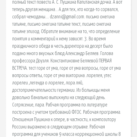
полный текст повести А. С. Пушкина Капитанская дочка. А вот
теперь другая женщина… А для тех, кто когда-то сорвался,
собрал чемоданы…. dzanni@gmail.com. письмо онегина
татьяне, письмо онегина татьяне текст, письмо онегина
татьяне эпизод. Обратите внимание на то, что определение
понятия и комментарий к нему зависят. 3. Во время
праздничного обеда в честь директора на десерт было
подано много вкусных блюд Александр Беляев. Голова
профессора Доуэля. Константиновне Беляевой ПЕРВАЯ
ВСТРЕЧА. тест горе от ума, горе от ума вопросы, горе от ума
вопросы ответы, горе от ума викторина. лорелея, утес
лорелеи ,легенда о лорелее, лора ляй,
достопримечательности германии. Из больницы меня
довольно банально выпихнули на следующий день.
Сотрясение, пара. Рабчая программа по литературе
построена с учетом требований ФГОС. Рабочая программа.
Отношения Пушкина к опере, в частности, к композитору
Россини выражено в следующем отрывке. Рабочая
программа для учеников 9 класса коррекционной школы 8