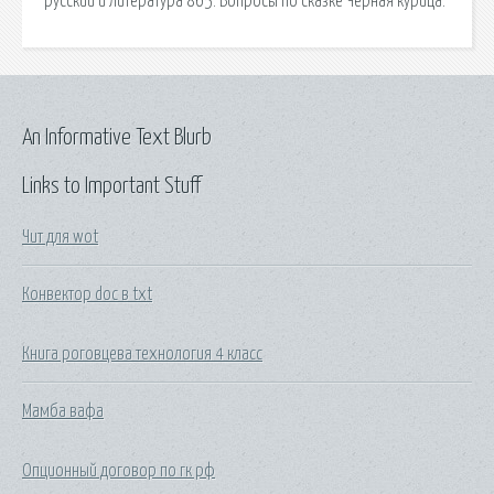
русский и литература 865: Вопросы по сказке Черная курица.
An Informative Text Blurb
Links to Important Stuff
Чит для wot
Конвектор doc в txt
Книга роговцева технология 4 класс
Мамба вафа
Опционный договор по гк рф