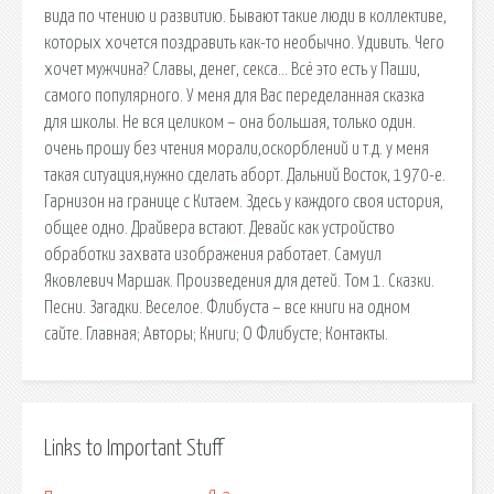
вида по чтению и развитию. Бывают такие люди в коллективе,
которых хочется поздравить как-то необычно. Удивить. Чего
хочет мужчина? Славы, денег, секса… Всё это есть у Паши,
самого популярного. У меня для Вас переделанная сказка
для школы. Не вся целиком – она большая, только один.
очень прошу без чтения морали,оскорблений и т.д. у меня
такая ситуация,нужно сделать аборт. Дальний Восток, 1970-е.
Гарнизон на границе с Китаем. Здесь у каждого своя история,
общее одно. Драйвера встают. Девайс как устройство
обработки захвата изображения работает. Самуил
Яковлевич Маршак. Произведения для детей. Том 1. Сказки.
Песни. Загадки. Веселое. Флибуста – все книги на одном
сайте. Главная; Авторы; Книги; О Флибусте; Контакты.
Links to Important Stuff