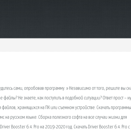
едитесь сами, опробовав программу. » Независимо от того, решите вы ск
 файлы? Не знаете, как поступить в подобной ситуации? Ответ прост – 
ия файлов, хранящихся на ПК или съемном устройстве. Скачать программ
мс на русском языке. Сборка полезного софта на все случаи жизни для
r Booster 6.4. Pro на 2019-2020 год. Скачать Driver Booster 6.4. Pro с