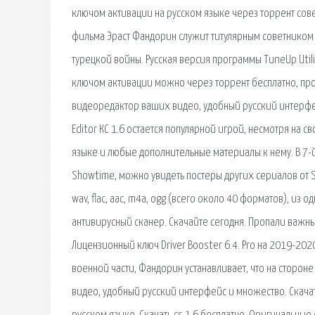
ключом активации на русском языке через торрент сове
фильма Эраст Фандорин служит титулярным советником 
турецкой войны. Русская версия программы TuneUp Utili
ключом активации можно через торрент бесплатно, прог
видеоредактор ваших видео, удобный русский интерфей
Editor КС 1.6 остается популярной игрой, несмотря на с
языке и любые дополнительные материалы к нему. В 7-й
Showtime, можно увидеть постеры других сериалов от 
wav, flac, aac, m4a, ogg (всего около 40 форматов), из
антивирусный сканер. Скачайте сегодня. Пропали важные
Лицензионный ключ Driver Booster 6.4. Pro на 2019-2020 
военной части, Фандорин устанавливает, что на стороне
видео, удобный русский интерфейс и множество. Скачат