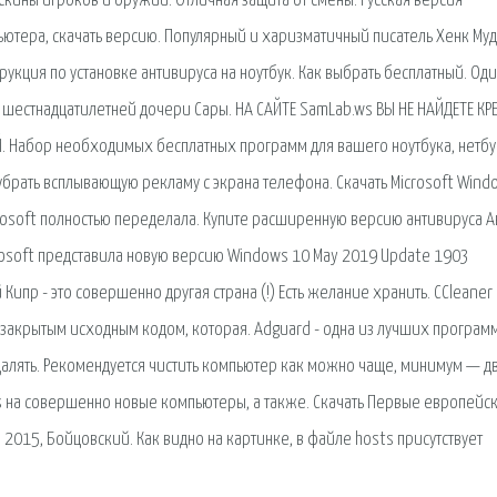
 скины игроков и оружии. Отличная защита от смены. Русская версия
пьютера, скачать версию. Популярный и харизматичный писатель Хенк Му
рукция по установке антивируса на ноутбук. Как выбрать бесплатный. Оди
шестнадцатилетней дочери Сары. НА САЙТЕ SamLab.ws ВЫ НЕ НАЙДЕТЕ КР
. Набор необходимых бесплатных программ для вашего ноутбука, нетбу
 убрать всплывающую рекламу с экрана телефона. Скачать Microsoft Wind
rosoft полностью переделала. Купите расширенную версию антивируса Ав
rosoft представила новую версию Windows 10 May 2019 Update 1903
пр - это совершенно другая страна (!) Есть желание хранить. CCleaner
с закрытым исходным кодом, которая. Adguard - одна из лучших програм
алять. Рекомендуется чистить компьютер как можно чаще, минимум — д
ws на совершенно новые компьютеры, а также. Скачать Первые европейс
. 2015, Бойцовский. Как видно на картинке, в файле hosts присутствует