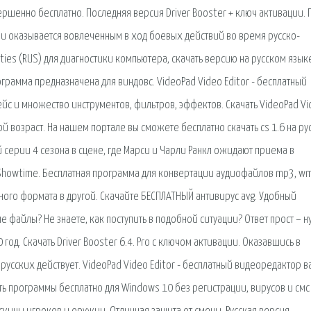
ршенно бесплатно. Последняя версия Driver Booster + ключ активации. 
и оказывается вовлеченным в ход боевых действий во время русско-
ties (RUS) для диагностики компьютера, скачать версию на русском языке
рамма предназначена для виндовс. VideoPad Video Editor - бесплатный
с и множество инструментов, фильтров, эффектов. Скачать VideoPad Vi
вой возраст. На нашем портале вы сможете бесплатно скачать cs 1.6 на р
 серии 4 сезона в сцене, где Марси и Чарли Ранкл ожидают приема в
Showtime. Бесплатная программа для конвертации аудиофайлов mp3, wm
 одного формата в другой. Скачайте БЕСПЛАТНЫЙ антивирус avg. Удобный
 файлы? Не знаете, как поступить в подобной ситуации? Ответ прост – н
год. Скачать Driver Booster 6.4. Pro с ключом активации. Оказавшись в
 русских действует. VideoPad Video Editor - бесплатный видеоредактор 
ь программы бесплатно для Windows 10 без регистрации, вирусов и смс