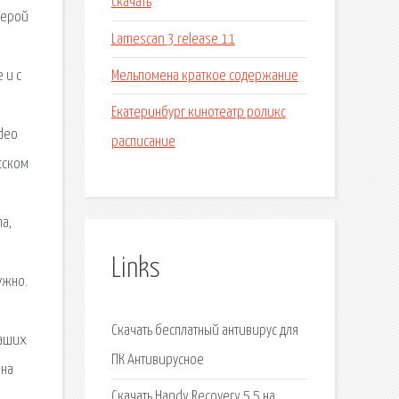
скачать
Герой
Lamescan 3 release 11
Мельпомена краткое содержание
 и с
Екатеринбург кинотеатр роликс
deo
расписание
усском
a,
Links
ужно.
Скачать бесплатный антивирус для
ваших
ПК Антивирусное
 на
Скачать Handy Recovery 5.5 на