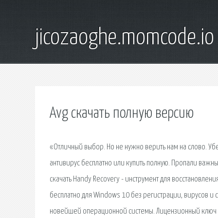
jicozaoghe.momcode.io
Avg скачать полную версию
«Отличный выбор. Но не нужно верить нам на слово. Уб
антивирус бесплатно или купить полную. Пропали важные
скачать Handy Recovery - инструмент для восстановлен
бесплатно для Windows 10 без регистрации, вирусов и с
новейшей операционной системы. Лицензионный ключ Drive