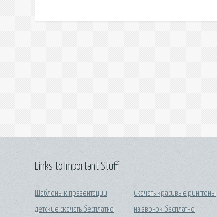
Links to Important Stuff
Шаблоны к презентации
Скачать красивые рингтоны
детские скачать бесплатно
на звонок бесплатно