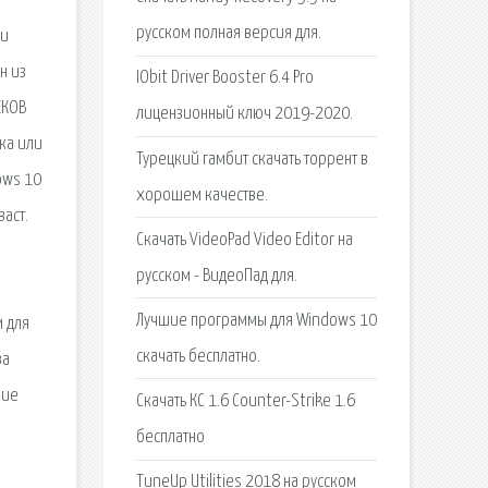
русском полная версия для.
ди
н из
IObit Driver Booster 6.4 Pro
ЕКОВ
лицензионный ключ 2019-2020.
ка или
Турецкий гамбит скачать торрент в
ows 10
хорошем качестве.
аст.
Скачать VideoPad Video Editor на
русском - ВидеоПад для.
Лучшие программы для Windows 10
м для
скачать бесплатно.
ва
кие
Скачать КС 1.6 Counter-Strike 1.6
бесплатно
TuneUp Utilities 2018 на русском