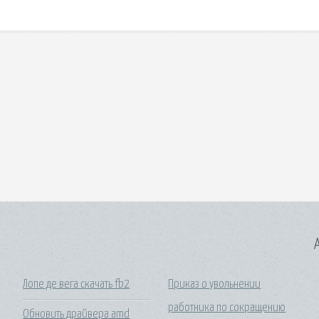
A
Лопе де вега скачать fb2
Приказ о увольнении
работника по сокращению
Обновить драйвера amd