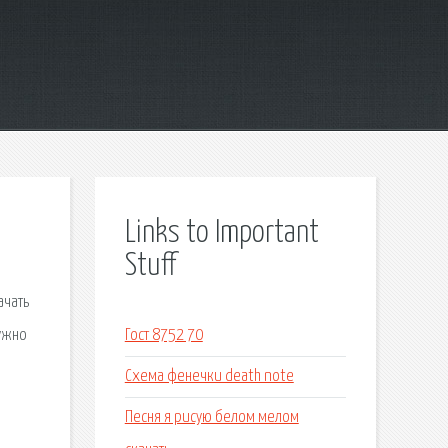
Links to Important
Stuff
ачать
нужно
Гост 8752 70
ы
Схема фенечки death note
Песня я рисую белом мелом