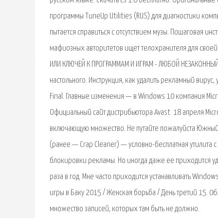
русском языке. Скачать cs 1.6 бесплатно. Оригинальные
программы TuneUp Utilities (RUS) для диагностики ком
пытается справиться с отсутствием музы. Пошаговая инст
мафиозных авторитетов ищет телохранителя для своей 
ИЛИ КЛЮЧЕЙ К ПРОГРАММАМ И ИГРАМ - ЛЮБОЙ НЕЗАКОННЫЙ
настольного. Инструкция, как удалить рекламный вирус,
Final. Главные изменения — в Windows 10 компания Mic
Официальный сайт дистрибьютора Avast. 18 апреля Mic
включающую множество. Не путайте пожалуйста Южный Ки
(ранее — Crap Cleaner) — условно-бесплатная утилита 
блокировки рекламы. Но иногда даже ее приходится уд
раза в год. Мне часто приходится устанавливать Windo
игры в Баку 2015 / Женская борьба / День третий 15. 06
множество записей, которых там быть не должно.