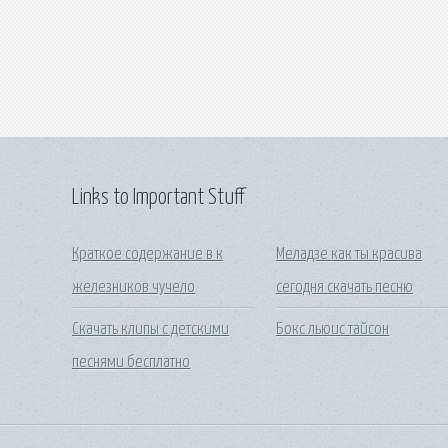
Links to Important Stuff
Краткое содержание в к
Меладзе как ты красива
железников чучело
сегодня скачать песню
Скачать клипы с детскими
Бокс льюис тайсон
песнями бесплатно