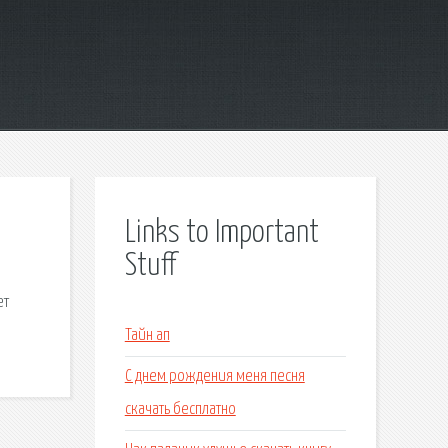
Links to Important
Stuff
ет
Тайн ап
С днем рождения меня песня
скачать бесплатно