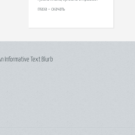
глаза – скачать
n Informative Text Blurb