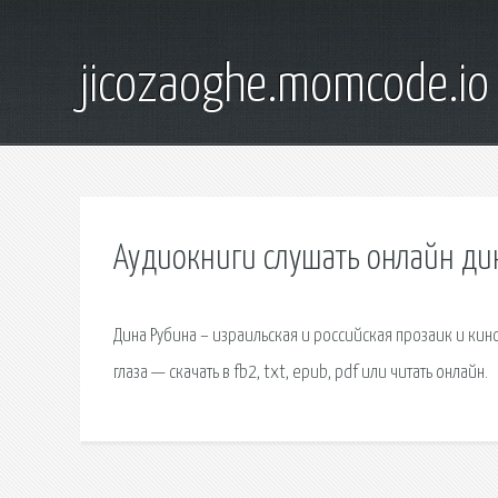
jicozaoghe.momcode.io
Аудиокниги слушать онлайн дин
Дина Рубина – израильская и российская прозаик и кин
глаза — скачать в fb2, txt, epub, pdf или читать онлайн.