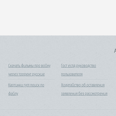
A
Скачать фильмы про войну
Гост еспд руководство
через торрент русские
пользователя
Картинки гугл поиск по
Ходатайство об оставления
файлу
заявления без рассмотрения