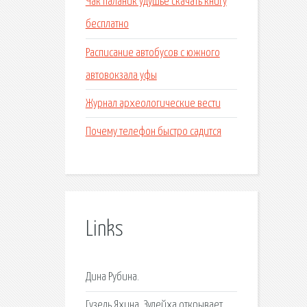
Чак паланик удушье скачать книгу
бесплатно
Расписание автобусов с южного
автовокзала уфы
Журнал археологические вести
Почему телефон быстро садится
Links
Дина Рубина.
Гузель Яхина, Зулейха открывает