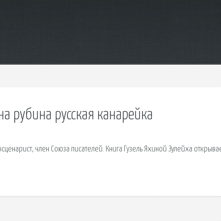
а рубина русская канарейка
осценарист, член Союза писателей. Книга Гузель Яхиной Зулейха открыва