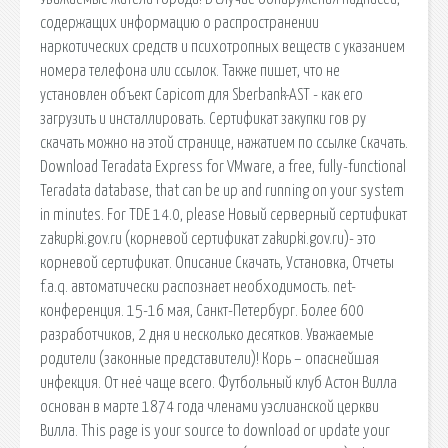
содержащих информацию о распространении
наркотических средств и психотропных веществ с указанием
номера телефона или ссылок. Также пишет, что не
установлен объект Capicom для Sberbank-AST - как его
загрузить и инсталлировать. Сертификат закупки гов ру
скачать можно на этой странице, нажатием по ссылке Скачать.
Download Teradata Express for VMware, a free, fully-functional
Teradata database, that can be up and running on your system
in minutes. For TDE 14.0, please Новый серверный сертификат
zakupki.gov.ru (корневой сертификат zakupki.gov.ru)- это
корневой сертификат. Описание Скачать, Установка, Отчеты
f.a.q. автоматически распознает необходимость. net-
конференция. 15-16 мая, Санкт-Петербург. Более 600
разработчиков, 2 дня и несколько десятков. Уважаемые
родители (законные представители)! Корь – опаснейшая
инфекция. От неё чаще всего. Футбольный клуб Астон Вилла
основан в марте 1874 года членами уэслианской церкви
Вилла. This page is your source to download or update your