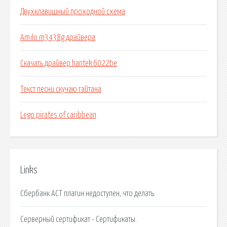
Двухклавишный проходной схема
Amilo m3438g драйвера
Скачать драйвер hantek 6022be
Текст песни скучаю гайтана
Lego pirates of caribbean
Links
Сбербанк АСТ плагин недоступен, что делать.
Серверный сертификат - Сертификаты.