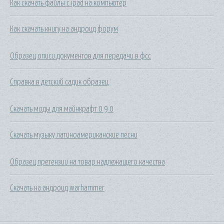
Как скачать файлы с ipad на компьютер
Как скачать книгу на андроид форум
Образец описи документов для передачи в фсс
Справка в детский садик образец
Скачать моды для майнкрафт 0 9 0
Скачать музыку латиноамериканские песни
Образец претензии на товар надлежащего качества
Скачать на андроид warhammer