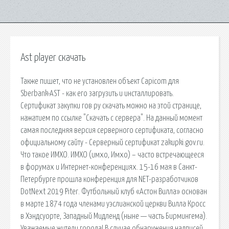
Ast player скачать
Также пишет, что не установлен объект Capicom для
Sberbank-AST - как его загрузить и инсталлировать.
Сертификат закупки гов ру скачать можно на этой странице,
нажатием по ссылке "Скачать с сервера". На данный момент
самая последняя версия серверного сертификата, согласно
официальному сайту - Серверный сертификат zakupki.gov.ru.
Что такое ИМХО. ИМХО (имхо, Имхо) – часто встречающееся
в форумах и Интернет-конференциях. 15-16 мая в Санкт-
Петербурге прошла конференция для NET-разработчиков
DotNext 2019 Piter. Футбольный клуб «Астон Вилла» основан
в марте 1874 года членами уэслианской церкви Вилла Кросс
в Хэндсуорте, Западный Мидленд (ныне — часть Бирмингема).
Уважаемые жители города! В случае обнаружения надписей,