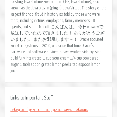
existing Java Runtime Environment (JRE, Java Runtime), also
known as the Java plug-in (plugin), Java Virtual. The story of the
largest financial fraud in history as told by those who were
there, including victims, employees, family members, FBI
agents, and Bernie Madoff. こんばんは。 今日wowowで
放送していたので頂きました！ ありがとうござ
いました。 またお邪魔します～！. Oracle acquired
Sun Microsystems in 2010, and since that time Oracle's
hardware and software engineers have worked side-by-side to
build fully integrated. 1 cup sour cream 1/4 cup powdered
sugar 1 tablespoon grated lemon peel 1 tablespoon lemon
juice.
Links to Important Stuff
Лебедь из бумаги своими руками схемы шаблоны