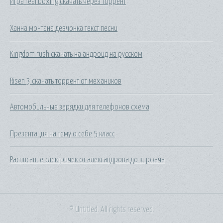
Игра real boxing скачать через торрент
Ханна монтана девчонка текст песни
Kingdom rush скачать на андроид на русском
Risen 3 скачать торрент от механиков
Автомобильные зарядки для телефонов схема
Презентация на тему о себе 5 класс
Расписание электричек от александрова до киржача
© Untitled. All rights reserved.