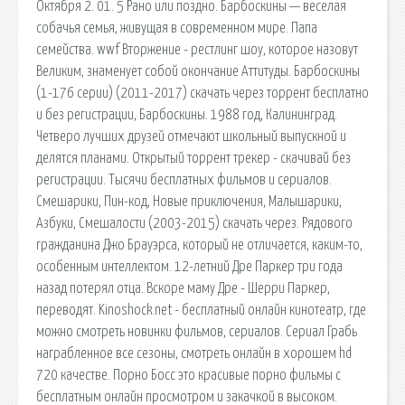
Октября 2. 01. 5 Рано или поздно. Барбоскины — веселая
собачья семья, живущая в современном мире. Папа
семейства. wwf Вторжение - рестлинг шоу, которое назовут
Великим, знаменует собой окончание Аттитуды. Барбоскины
(1-176 серии) (2011-2017) скачать через торрент бесплатно
и без регистрации, Барбоскины. 1988 год, Калининград.
Четверо лучших друзей отмечают школьный выпускной и
делятся планами. Открытый торрент трекер - скачивай без
регистрации. Тысячи бесплатных фильмов и сериалов.
Смешарики, Пин-код, Новые приключения, Малышарики,
Азбуки, Смешалости (2003-2015) скачать через. Рядового
гражданина Джо Брауэрса, который не отличается, каким-то,
особенным интеллектом. 12-летний Дре Паркер три года
назад потерял отца. Вскоре маму Дре - Шерри Паркер,
переводят. Kinoshock.net - бесплатный онлайн кинотеатр, где
можно смотреть новинки фильмов, сериалов. Сериал Грабь
награбленное все сезоны, смотреть онлайн в хорошем hd
720 качестве. Порно Босс это красивые порно фильмы с
бесплатным онлайн просмотром и закачкой в высоком.