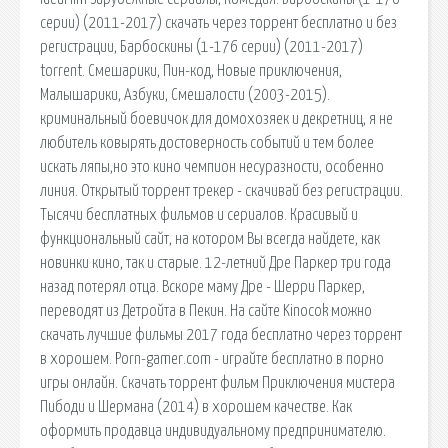
серии) (2011-2017) скачать через торрент бесплатно и без
регистрации, Барбоскины (1-176 серии) (2011-2017)
torrent. Смешарики, Пин-код, Новые приключения,
Малышарики, Азбуки, Смешалости (2003-2015).
криминальный боевичок для домохозяек и декретниц, я не
любитель ковырять достоверность событий и тем более
искать ляпы,но это кино чемпион несуразности, особенно
линия. Открытый торрент трекер - скачивай без регистрации.
Тысячи бесплатных фильмов и сериалов. Красивый и
функциональный сайт, на котором Вы всегда найдете, как
новинки кино, так и старые. 12-летний Дре Паркер три года
назад потерял отца. Вскоре маму Дре - Шерри Паркер,
переводят из Детройта в Пекин. На сайте Kinocok можно
скачать лучшие фильмы 2017 года бесплатно через торрент
в хорошем. Porn-gamer.com - играйте бесплатно в порно
игры онлайн. Скачать торрент фильм Приключения мистера
Пибоди и Шермана (2014) в хорошем качестве. Как
оформить продавца индивидуальному предпринимателю.