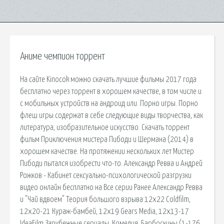
Аниме чемпион торрент
На сайте Kinocok можно скачать лучшие фильмы 2017 года
бесплатно через торрент в хорошем качестве, в том числе и
с мобильных устройств на андроид или. Порно игры. Порно
флеш игры содержат в себе следующие виды творчества, как
литература, изобразительное искусство. Скачать торрент
фильм Приключения мистера Пибоди и Шермана (2014) в
хорошем качестве. На протяжении нескольких лет Мистер
Пибоди пытался изобрести что-то. Александр Ревва и Андрей
Рожков - Кабинет сексуально-психологической разгрузки
видео онлайн бесплатно на Все серии Ранее Александр Ревва
и "Чай вдвоем" Теория большого взрыва 12x22 Coldfilm,
12x20-21 Кураж-бамбей, 12x19 Gears Media, 12x13-17
IdeaFilm Зарубежные сериалы, Комедия. Барбоскины (1-176