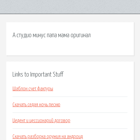
А студио минус папа мама оригинал
Links to Important Stuff
Шаблон счет фактуры
Скачать седая ночь песню
Цедент и цессионарий договор
Скачать разборка оружия на андроид