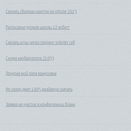
Скачать сборник рингтон на iphone 2015
Расписание уроков школы 22 асбест
Скачать игры через торрент splinter cell
Схема карбюратора 21053
Дочурка мой папа минусовка
Нр лазер джет 1005 драйвера скачать
Заявка на участие в конференции бланк