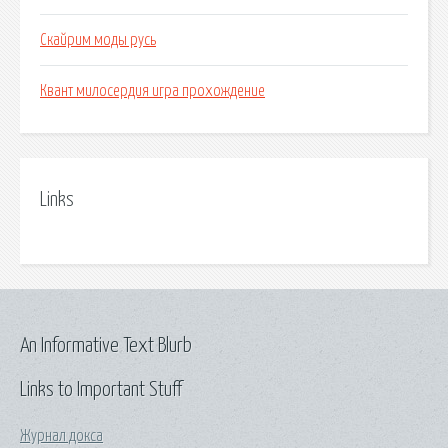
Скайрим моды русь
Квант милосердия игра прохождение
Links
An Informative Text Blurb
Links to Important Stuff
Журнал докса